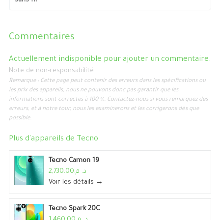
sans fil
Commentaires
Actuellement indisponible pour ajouter un commentaire.
Note de non-responsabilité
Remarque : Cette page peut contenir des erreurs dans les spécifications ou
les prix des appareils, nous ne pouvons donc pas garantir que les
informations sont correctes à 100 %. Contactez-nous si vous remarquez des
erreurs, et à notre tour, nous les examinerons et les corrigerons dès que
possible.
Plus d'appareils de
Tecno
Tecno Camon 19
د. م.2,730.00
Voir les détails →
Tecno Spark 20C
د. م.1,460.00