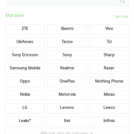
Marques
Voir tout
ZTE
Xiaomi
Vivo
Ulefones
Tecno
Tcl
Sony Ericsson
Sony
Sharp
Samsung Mobile
Realme
Razer
Oppo
OnePlus
Nothing Phone
Nokia
Motorola
Meizu
LG
Lenovo
Leeco
Leaks*
Itel
Infinix
Afficher plus de marques