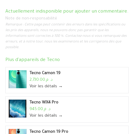
Actuellement indisponible pour ajouter un commentaire.
Note de non-responsabilité
Remarque : Cette page peut contenir des erreurs dans les spécifications ou
les prix des appareils, nous ne pouvons donc pas garantir que les
informations sont correctes à 100 %. Contactez-nous si vous remarquez des
erreurs, et à notre tour, nous les examinerons et les corrigerons dès que
possible.
Plus d'appareils de
Tecno
Tecno Camon 19
د. م.2,730.00
Voir les détails →
Tecno WX4 Pro
د. م.945.00
Voir les détails →
Tecno Camon 19 Pro