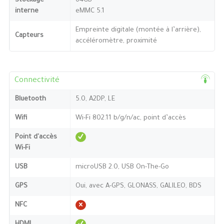
Stockage
64GB
interne
eMMC 5.1
Empreinte digitale (montée à l’arrière),
Capteurs
accéléromètre, proximité
Connectivité
Bluetooth
5.0, A2DP, LE
Wifi
Wi-Fi 802.11 b/g/n/ac, point d’accès
Point d'accès
Wi-Fi
USB
microUSB 2.0, USB On-The-Go
GPS
Oui, avec A-GPS, GLONASS, GALILEO, BDS
NFC