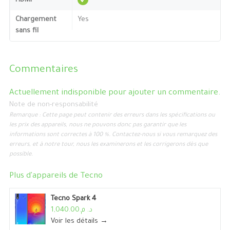
HDMI
Chargement
Yes
sans fil
Commentaires
Actuellement indisponible pour ajouter un commentaire.
Note de non-responsabilité
Remarque : Cette page peut contenir des erreurs dans les spécifications ou
les prix des appareils, nous ne pouvons donc pas garantir que les
informations sont correctes à 100 %. Contactez-nous si vous remarquez des
erreurs, et à notre tour, nous les examinerons et les corrigerons dès que
possible.
Plus d'appareils de
Tecno
Tecno Spark 4
د. م.1,040.00
Voir les détails →