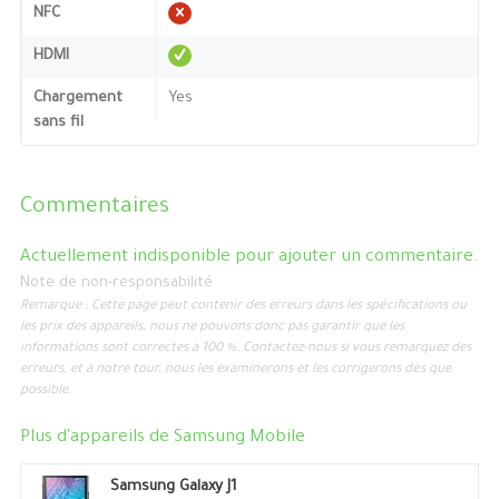
NFC
HDMI
Chargement
Yes
sans fil
Commentaires
Actuellement indisponible pour ajouter un commentaire.
Note de non-responsabilité
Remarque : Cette page peut contenir des erreurs dans les spécifications ou
les prix des appareils, nous ne pouvons donc pas garantir que les
informations sont correctes à 100 %. Contactez-nous si vous remarquez des
erreurs, et à notre tour, nous les examinerons et les corrigerons dès que
possible.
Plus d'appareils de
Samsung Mobile
Samsung Galaxy J1