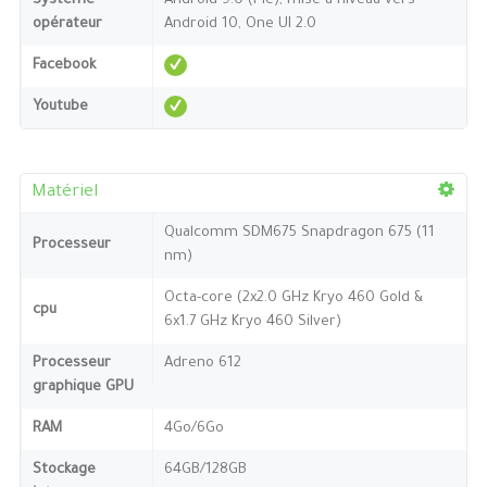
Système
Android 9.0 (Pie), mise à niveau vers
opérateur
Android 10, One UI 2.0
Facebook
Youtube
Matériel
Qualcomm SDM675 Snapdragon 675 (11
Processeur
nm)
Octa-core (2x2.0 GHz Kryo 460 Gold &
cpu
6x1.7 GHz Kryo 460 Silver)
Processeur
Adreno 612
graphique GPU
RAM
4Go/6Go
Stockage
64GB/128GB