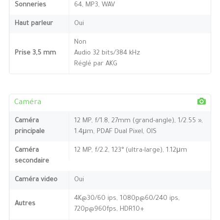
Sonneries
64, MP3, WAV
Haut parleur
Oui
Non
Prise 3,5 mm
Audio 32 bits/384 kHz
Réglé par AKG
Caméra
Caméra
12 MP, f/1.8, 27mm (grand-angle), 1/2.55 »,
principale
1.4μm, PDAF Dual Pixel, OIS
Caméra
12 MP, f/2.2, 123° (ultra-large), 1.12μm
secondaire
Caméra video
Oui
4K@30/60 ips, 1080p@60/240 ips,
Autres
720p@960fps, HDR10+