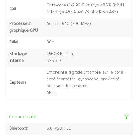
Octa-core (1x2.95 GHz Kryo 485 & 3x2.41
cpu
GHz Kryo 485 & 4x1.78 GHz Kryo 485)
Processeur
Adreno 640 (700 MHz)
graphique GPU
RAM
8Go
Stockage
256GB Built-in,
interne
UFS 3.0
Empreinte digitale (montée sur le côté),
accéléromètre, gyroscope, proximité,
Capteurs
boussole, baromètre
ANT+
Connectivité
Bluetooth
5.0, A2DP, LE