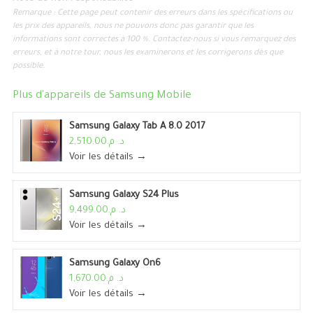
Remarque : Cette page peut contenir des erreurs dans les spécifications ou
les prix des appareils, nous ne pouvons donc pas garantir que les
informations sont correctes à 100 %. Contactez-nous si vous remarquez des
erreurs, et à notre tour, nous les examinerons et les corrigerons dès que
possible.
Plus d'appareils de
Samsung Mobile
Samsung Galaxy Tab A 8.0 2017
د. م.2,510.00
Voir les détails →
Samsung Galaxy S24 Plus
د. م.9,499.00
Voir les détails →
Samsung Galaxy On6
د. م.1,670.00
Voir les détails →