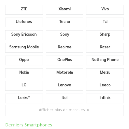
ZTE
Xiaomi
Vivo
Ulefones
Tecno
Tcl
Sony Ericsson
Sony
Sharp
Samsung Mobile
Realme
Razer
Oppo
OnePlus
Nothing Phone
Nokia
Motorola
Meizu
LG
Lenovo
Leeco
Leaks*
Itel
Infinix
Afficher plus de marques
Derniers Smartphones