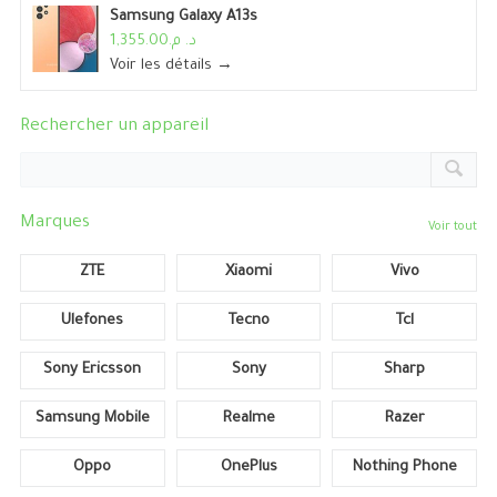
Samsung Galaxy A13s
د. م.1,355.00
Voir les détails →
Rechercher un appareil
Marques
Voir tout
ZTE
Xiaomi
Vivo
Ulefones
Tecno
Tcl
Sony Ericsson
Sony
Sharp
Samsung Mobile
Realme
Razer
Oppo
OnePlus
Nothing Phone