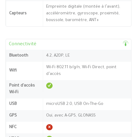
Empreinte digitale (montée à l’avant),
Capteurs
accéléromètre, gyroscope, proximité,
boussole, baromètre, ANT+
Connectivité
Bluetooth
4.2, A2DP, LE
Wi-Fi 802.11 b/g/n, Wi-Fi Direct, point
Wifi
d’accès
Point d'accès
Wi-Fi
USB
microUSB 2.0, USB On-The-Go
GPS
Oui, avec A-GPS, GLONASS
NFC