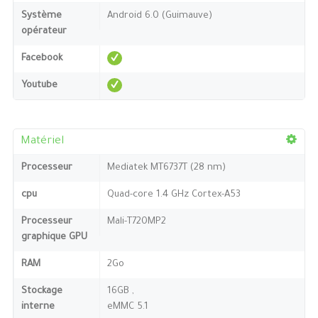
Système
Android 6.0 (Guimauve)
opérateur
Facebook
Youtube
Matériel
Processeur
Mediatek MT6737T (28 nm)
cpu
Quad-core 1.4 GHz Cortex-A53
Processeur
Mali-T720MP2
graphique GPU
RAM
2Go
Stockage
16GB ,
interne
eMMC 5.1