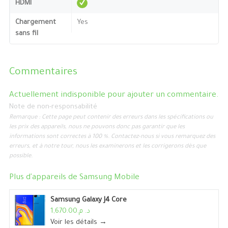
HDMI
Chargement
Yes
sans fil
Commentaires
Actuellement indisponible pour ajouter un commentaire.
Note de non-responsabilité
Remarque : Cette page peut contenir des erreurs dans les spécifications ou
les prix des appareils, nous ne pouvons donc pas garantir que les
informations sont correctes à 100 %. Contactez-nous si vous remarquez des
erreurs, et à notre tour, nous les examinerons et les corrigerons dès que
possible.
Plus d'appareils de
Samsung Mobile
Samsung Galaxy J4 Core
د. م.1,670.00
Voir les détails →