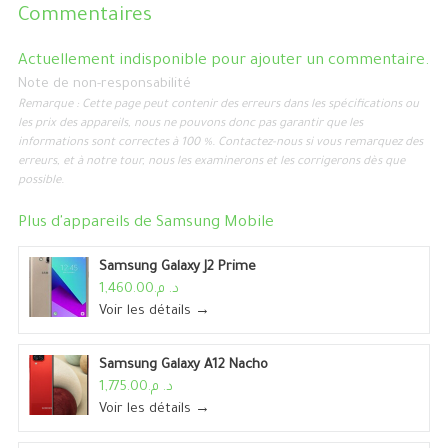
Commentaires
Actuellement indisponible pour ajouter un commentaire.
Note de non-responsabilité
Remarque : Cette page peut contenir des erreurs dans les spécifications ou
les prix des appareils, nous ne pouvons donc pas garantir que les
informations sont correctes à 100 %. Contactez-nous si vous remarquez des
erreurs, et à notre tour, nous les examinerons et les corrigerons dès que
possible.
Plus d'appareils de
Samsung Mobile
Samsung Galaxy J2 Prime
د. م.1,460.00
Voir les détails →
Samsung Galaxy A12 Nacho
د. م.1,775.00
Voir les détails →