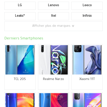
LG
Lenovo
Leeco
Leaks*
Itel
Infinix
Afficher plus de marques
Derniers Smartphones
TCL 20S
Realme Narzo
Xiaomi 11T