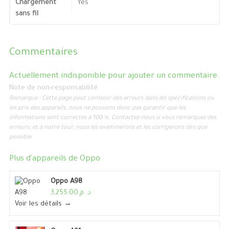
Chargement
Yes
sans fil
Commentaires
Actuellement indisponible pour ajouter un commentaire.
Note de non-responsabilité
Remarque : Cette page peut contenir des erreurs dans les spécifications ou
les prix des appareils, nous ne pouvons donc pas garantir que les
informations sont correctes à 100 %. Contactez-nous si vous remarquez des
erreurs, et à notre tour, nous les examinerons et les corrigerons dès que
possible.
Plus d'appareils de
Oppo
Oppo A98
د. م.3,255.00
Voir les détails →