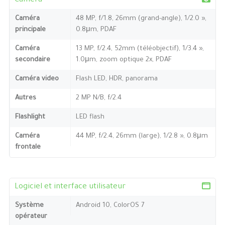
Caméra
Caméra
48 MP, f/1.8, 26mm (grand-angle), 1/2.0 »,
principale
0.8μm, PDAF
Caméra
13 MP, f/2.4, 52mm (téléobjectif), 1/3.4 »,
secondaire
1.0μm, zoom optique 2x, PDAF
Caméra video
Flash LED, HDR, panorama
Autres
2 MP N/B, f/2.4
Flashlight
LED flash
Caméra
44 MP, f/2.4, 26mm (large), 1/2.8 », 0.8μm
frontale
Logiciel et interface utilisateur
Système
Android 10, ColorOS 7
opérateur