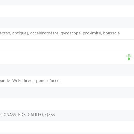
’écran, optique), accéléromètre, gyroscope, proximité, boussole
-bande, Wi-Fi Direct, point d’accès
 GLONASS, BDS, GALILEO, QZSS