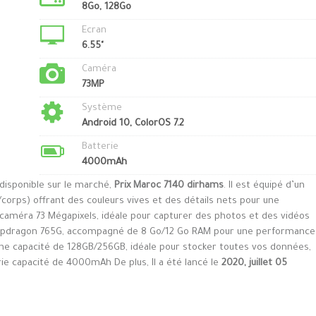
8Go, 128Go
Ecran
6.55"
Caméra
73MP
Système
Android 10, ColorOS 7.2
Batterie
4000mAh
disponible sur le marché,
Prix Maroc 7140 dirhams
. Il est équipé d’un
corps) offrant des couleurs vives et des détails nets pour une
e caméra 73 Mégapixels, idéale pour capturer des photos et des vidéos
Snapdragon 765G, accompagné de 8 Go/12 Go RAM pour une performance
e une capacité de 128GB/256GB, idéale pour stocker toutes vos données,
erie capacité de 4000mAh De plus, Il a été lancé le
2020, juillet 05