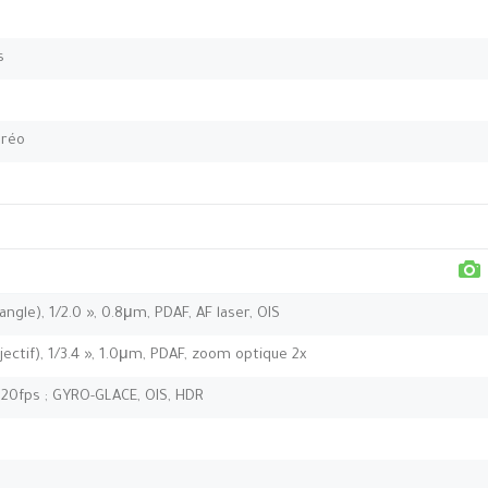
s
éréo
ngle), 1/2.0 », 0.8μm, PDAF, AF laser, OIS
jectif), 1/3.4 », 1.0μm, PDAF, zoom optique 2x
0fps ; GYRO-GLACE, OIS, HDR