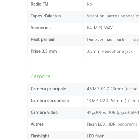
Radio FM
No
Types d'alertes
Vibration, autres sonnerie
Sonneries
64, MP3, WAV
Haut parleur
Oui, avec haut-parleurs st
Prise 3,5 mm
3.5mm Headphone Jack
Caméra
Caméra principale
48 MP, f/1.7, 26mm (grand-a
Caméra secondaire
13 MP, f/2.4, 52mm (téléob
Caméra video
4K@30fps, 1080p@30/60/12
Autres
Flash LED, HDR, panorama
Flashlight
LED flash