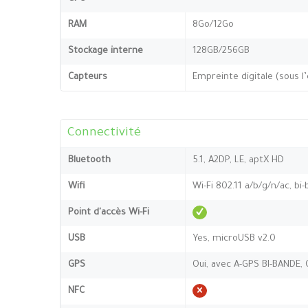
RAM
8Go/12Go
Stockage interne
128GB/256GB
Capteurs
Empreinte digitale (sous l
Connectivité
Bluetooth
5.1, A2DP, LE, aptX HD
Wifi
Wi-Fi 802.11 a/b/g/n/ac, bi
Point d'accès Wi-Fi
USB
Yes, microUSB v2.0
GPS
Oui, avec A-GPS BI-BANDE,
NFC