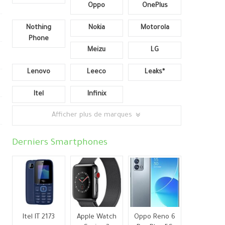
Oppo
OnePlus
Nothing
Nokia
Motorola
Phone
Meizu
LG
Lenovo
Leeco
Leaks*
Itel
Infinix
Afficher plus de marques
Derniers Smartphones
Itel IT 2173
Apple Watch
Oppo Reno 6