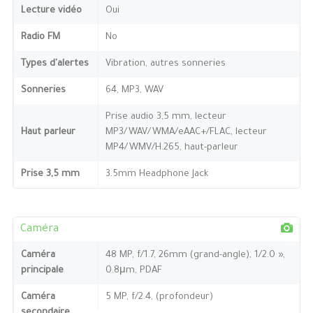
Lecture vidéo
Oui
Radio FM
No
Types d'alertes
Vibration, autres sonneries
Sonneries
64, MP3, WAV
Prise audio 3,5 mm, lecteur
Haut parleur
MP3/WAV/WMA/eAAC+/FLAC, lecteur
MP4/WMV/H.265, haut-parleur
Prise 3,5 mm
3.5mm Headphone Jack
Caméra
Caméra
48 MP, f/1.7, 26mm (grand-angle), 1/2.0 »,
principale
0.8μm, PDAF
Caméra
5 MP, f/2.4, (profondeur)
secondaire