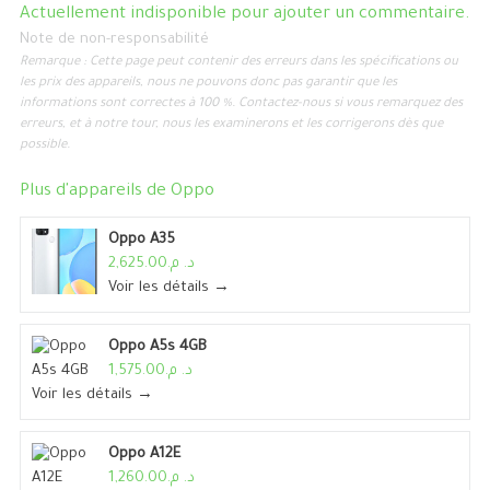
Actuellement indisponible pour ajouter un commentaire.
Note de non-responsabilité
Remarque : Cette page peut contenir des erreurs dans les spécifications ou
les prix des appareils, nous ne pouvons donc pas garantir que les
informations sont correctes à 100 %. Contactez-nous si vous remarquez des
erreurs, et à notre tour, nous les examinerons et les corrigerons dès que
possible.
Plus d'appareils de
Oppo
Oppo A35
د. م.2,625.00
Voir les détails →
Oppo A5s 4GB
د. م.1,575.00
Voir les détails →
Oppo A12E
د. م.1,260.00