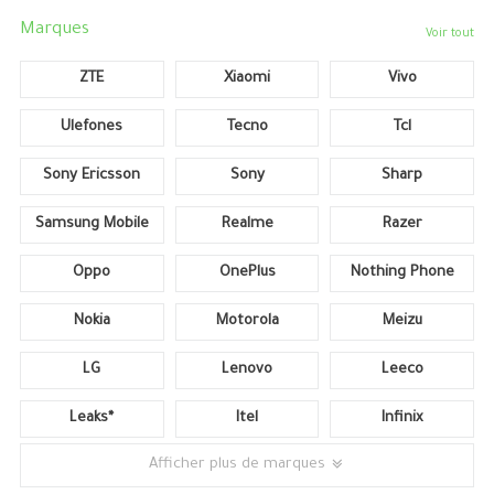
Marques
Voir tout
ZTE
Xiaomi
Vivo
Ulefones
Tecno
Tcl
Sony Ericsson
Sony
Sharp
Samsung Mobile
Realme
Razer
Oppo
OnePlus
Nothing Phone
Nokia
Motorola
Meizu
LG
Lenovo
Leeco
Leaks*
Itel
Infinix
Afficher plus de marques