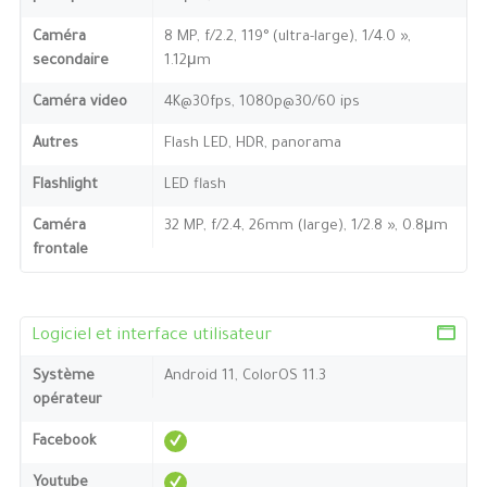
Caméra
8 MP, f/2.2, 119° (ultra-large), 1/4.0 »,
secondaire
1.12μm
Caméra video
4K@30fps, 1080p@30/60 ips
Autres
Flash LED, HDR, panorama
Flashlight
LED flash
Caméra
32 MP, f/2.4, 26mm (large), 1/2.8 », 0.8μm
frontale
Logiciel et interface utilisateur
Système
Android 11, ColorOS 11.3
opérateur
Facebook
Youtube