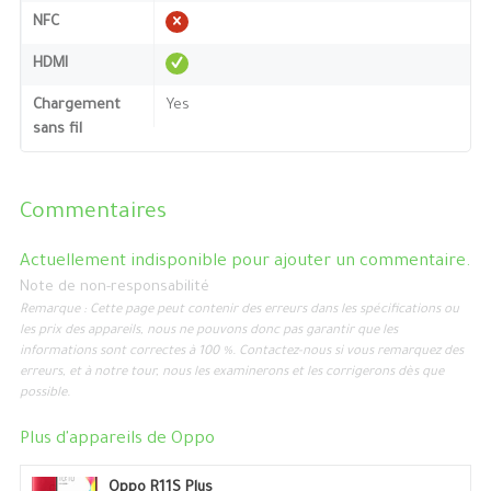
NFC
HDMI
Chargement
Yes
sans fil
Commentaires
Actuellement indisponible pour ajouter un commentaire.
Note de non-responsabilité
Remarque : Cette page peut contenir des erreurs dans les spécifications ou
les prix des appareils, nous ne pouvons donc pas garantir que les
informations sont correctes à 100 %. Contactez-nous si vous remarquez des
erreurs, et à notre tour, nous les examinerons et les corrigerons dès que
possible.
Plus d'appareils de
Oppo
Oppo R11S Plus