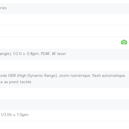
éréo
ngle), 1/2.0 », 0.8μm, PDAF, AF laser
 mode HDR (High Dynamic Range), zoom numérique, flash automatique,
e au point tactile
, 1/3.06 », 1.0μm