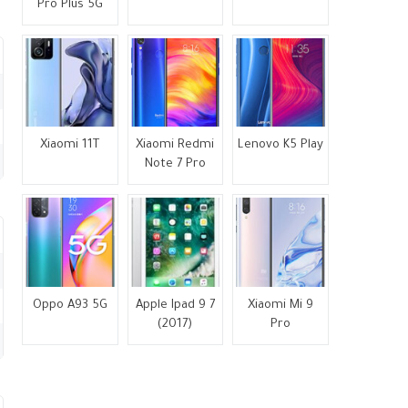
Pro Plus 5G
Xiaomi 11T
Xiaomi Redmi
Lenovo K5 Play
Note 7 Pro
Oppo A93 5G
Apple Ipad 9 7
Xiaomi Mi 9
(2017)
Pro