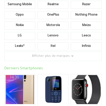
Samsung Mobile
Realme
Razer
Oppo
OnePlus
Nothing Phone
Nokia
Motorola
Meizu
LG
Lenovo
Leeco
Leaks*
Itel
Infinix
Afficher plus de marques
Derniers Smartphones