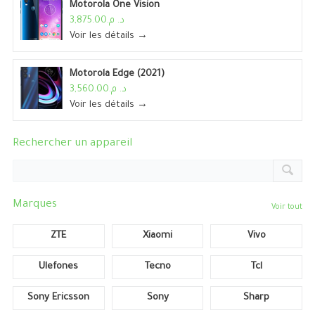
Motorola One Vision
د. م.3,875.00
Voir les détails →
Motorola Edge (2021)
د. م.3,560.00
Voir les détails →
Rechercher un appareil
Marques
Voir tout
ZTE
Xiaomi
Vivo
Ulefones
Tecno
Tcl
Sony Ericsson
Sony
Sharp