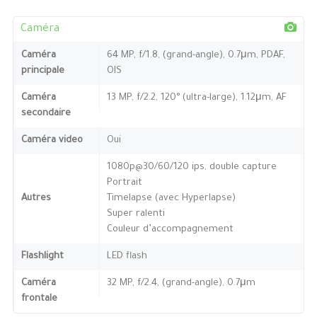
Caméra
Caméra
64 MP, f/1.8, (grand-angle), 0.7μm, PDAF,
principale
OIS
Caméra
13 MP, f/2.2, 120° (ultra-large), 1.12μm, AF
secondaire
Caméra video
Oui
1080p@30/60/120 ips, double capture
Portrait
Autres
Timelapse (avec Hyperlapse)
Super ralenti
Couleur d’accompagnement
Flashlight
LED flash
Caméra
32 MP, f/2.4, (grand-angle), 0.7μm
frontale