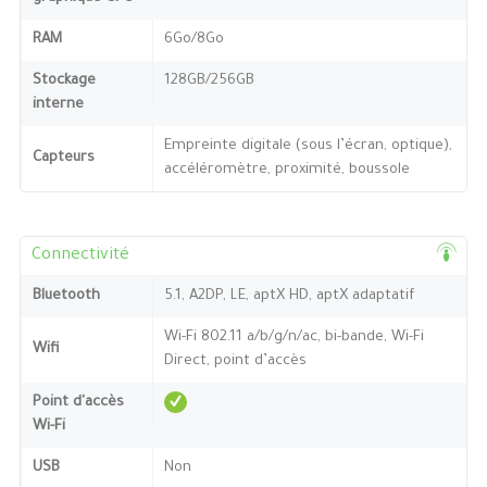
RAM
6Go/8Go
Stockage
128GB/256GB
interne
Empreinte digitale (sous l’écran, optique),
Capteurs
accéléromètre, proximité, boussole
Connectivité
Bluetooth
5.1, A2DP, LE, aptX HD, aptX adaptatif
Wi-Fi 802.11 a/b/g/n/ac, bi-bande, Wi-Fi
Wifi
Direct, point d’accès
Point d'accès
Wi-Fi
USB
Non