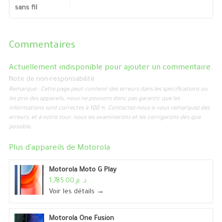
sans fil
Commentaires
Actuellement indisponible pour ajouter un commentaire.
Note de non-responsabilité
Remarque : Cette page peut contenir des erreurs dans les spécifications ou
les prix des appareils, nous ne pouvons donc pas garantir que les
informations sont correctes à 100 %. Contactez-nous si vous remarquez des
erreurs, et à notre tour, nous les examinerons et les corrigerons dès que
possible.
Plus d'appareils de
Motorola
Motorola Moto G Play
د. م.1,785.00
Voir les détails →
Motorola One Fusion