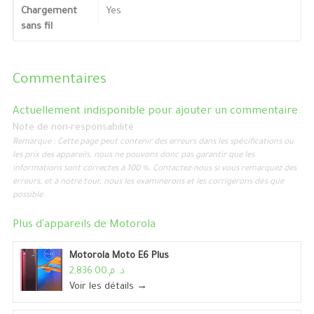
Chargement
Yes
sans fil
Commentaires
Actuellement indisponible pour ajouter un commentaire.
Note de non-responsabilité
Remarque : Cette page peut contenir des erreurs dans les spécifications ou
les prix des appareils, nous ne pouvons donc pas garantir que les
informations sont correctes à 100 %. Contactez-nous si vous remarquez des
erreurs, et à notre tour, nous les examinerons et les corrigerons dès que
possible.
Plus d'appareils de
Motorola
Motorola Moto E6 Plus
د. م.2,836.00
Voir les détails →