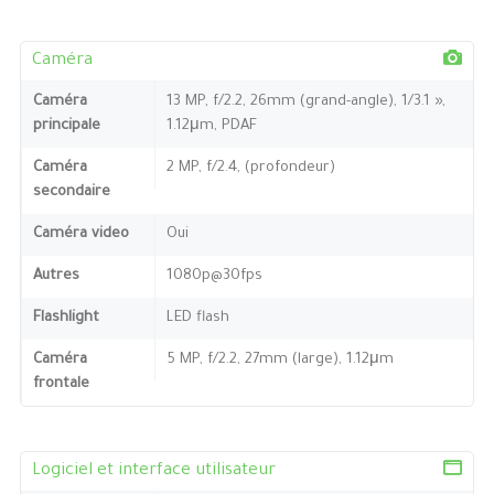
Caméra
Caméra
13 MP, f/2.2, 26mm (grand-angle), 1/3.1 »,
principale
1.12μm, PDAF
Caméra
2 MP, f/2.4, (profondeur)
secondaire
Caméra video
Oui
Autres
1080p@30fps
Flashlight
LED flash
Caméra
5 MP, f/2.2, 27mm (large), 1.12μm
frontale
Logiciel et interface utilisateur