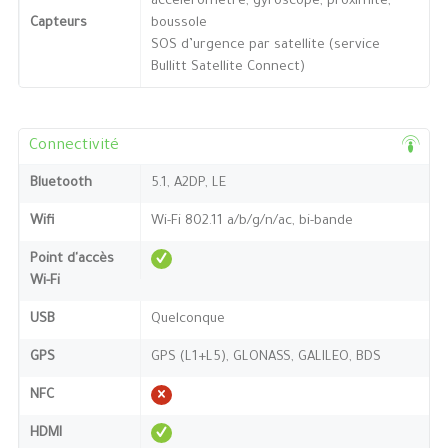
accéléromètre, gyroscope, proximité,
Capteurs
boussole
SOS d’urgence par satellite (service
Bullitt Satellite Connect)
Connectivité
Bluetooth
5.1, A2DP, LE
Wifi
Wi-Fi 802.11 a/b/g/n/ac, bi-bande
Point d'accès
Wi-Fi
USB
Quelconque
GPS
GPS (L1+L5), GLONASS, GALILEO, BDS
NFC
HDMI