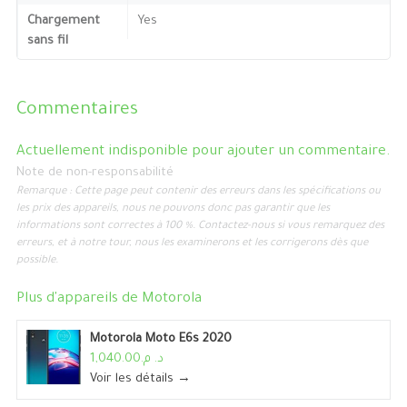
Chargement
Yes
sans fil
Commentaires
Actuellement indisponible pour ajouter un commentaire.
Note de non-responsabilité
Remarque : Cette page peut contenir des erreurs dans les spécifications ou
les prix des appareils, nous ne pouvons donc pas garantir que les
informations sont correctes à 100 %. Contactez-nous si vous remarquez des
erreurs, et à notre tour, nous les examinerons et les corrigerons dès que
possible.
Plus d'appareils de
Motorola
Motorola Moto E6s 2020
د. م.1,040.00
Voir les détails →