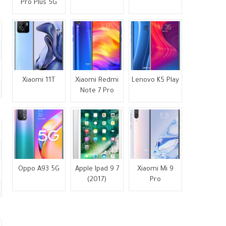
Pro Plus 5G
Xiaomi 11T
Xiaomi Redmi
Lenovo K5 Play
Note 7 Pro
Oppo A93 5G
Apple Ipad 9 7
Xiaomi Mi 9
(2017)
Pro