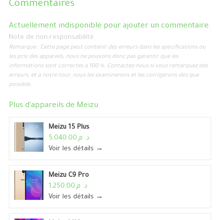
Commentaires
Actuellement indisponible pour ajouter un commentaire.
Note de non-responsabilité
Remarque : Cette page peut contenir des erreurs dans les spécifications ou
les prix des appareils, nous ne pouvons donc pas garantir que les
informations sont correctes à 100 %. Contactez-nous si vous remarquez des
erreurs, et à notre tour, nous les examinerons et les corrigerons dès que
possible.
Plus d'appareils de
Meizu
Meizu 15 Plus
د. م.5,040.00
Voir les détails →
Meizu C9 Pro
د. م.1,250.00
Voir les détails →