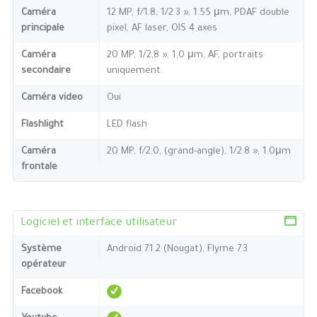
Caméra
12 MP, f/1.8, 1/2.3 », 1.55 μm, PDAF double
principale
pixel, AF laser, OIS 4 axes
Caméra
20 MP, 1/2,8 », 1,0 μm, AF, portraits
secondaire
uniquement
Caméra video
Oui
Flashlight
LED flash
Caméra
20 MP, f/2.0, (grand-angle), 1/2.8 », 1.0μm
frontale
Logiciel et interface utilisateur
Système
Android 7.1.2 (Nougat), Flyme 7.3
opérateur
Facebook