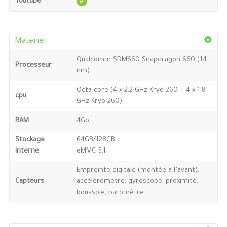
Youtube
Matériel
Qualcomm SDM660 Snapdragon 660 (14
Processeur
nm)
Octa-core (4 x 2.2 GHz Kryo 260 + 4 x 1.8
cpu
GHz Kryo 260)
RAM
4Go
Stockage
64GB/128GB
interne
eMMC 5.1
Empreinte digitale (montée à l’avant),
Capteurs
accéléromètre, gyroscope, proximité,
boussole, baromètre