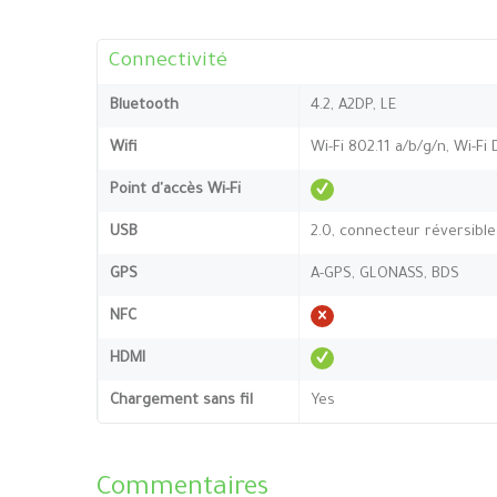
Connectivité
Bluetooth
4.2, A2DP, LE
Wifi
Wi-Fi 802.11 a/b/g/n, Wi-Fi 
Point d'accès Wi-Fi
USB
2.0, connecteur réversible
GPS
A-GPS, GLONASS, BDS
NFC
HDMI
Chargement sans fil
Yes
Commentaires