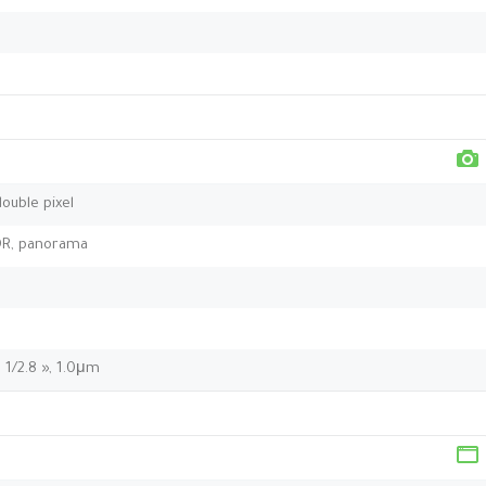
double pixel
HDR, panorama
, 1/2.8 », 1.0μm