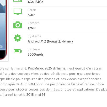
4Go, 64Go
Ecran
5.46"
Caméra
12MP
Système
Android 7.1.2 (Nougat), Flyme 7
Batterie
3000mAh
ible sur le marché,
Prix Maroc 2625 dirhams
. Il est équipé d’un écran
offrant des couleurs vives et des détails nets pour une expérience
 Mpx, idéale pour capturer des photos et des vidéos exceptionnelles.
compagné de 4 Go RAM pour une performance fluide et rapide. En ce
idéale pour stocker toutes vos données, photos et applications. De plus
 Il a été lancé le
2018, mai 14