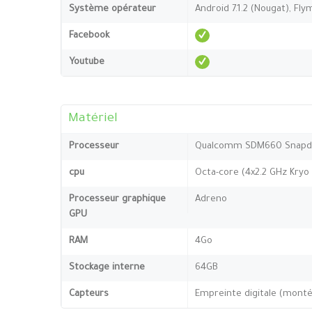
Système opérateur
Android 7.1.2 (Nougat), Fly
Facebook
Youtube
Matériel
Processeur
Qualcomm SDM660 Snapdr
cpu
Octa-core (4x2.2 GHz Kryo 
Processeur graphique
Adreno
GPU
RAM
4Go
Stockage interne
64GB
Capteurs
Empreinte digitale (monté