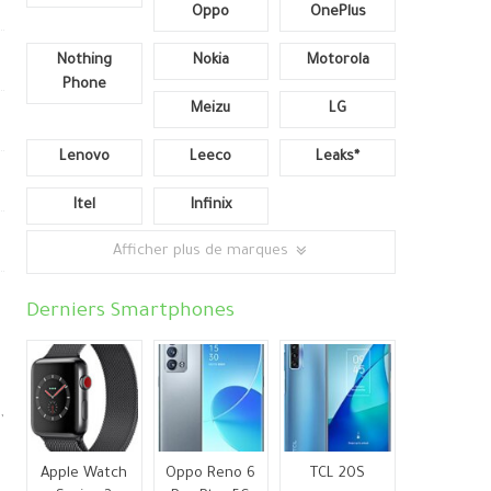
Oppo
OnePlus
Nothing
Nokia
Motorola
Phone
Meizu
LG
Lenovo
Leeco
Leaks*
Itel
Infinix
Afficher plus de marques
Derniers Smartphones
,
Apple Watch
Oppo Reno 6
TCL 20S