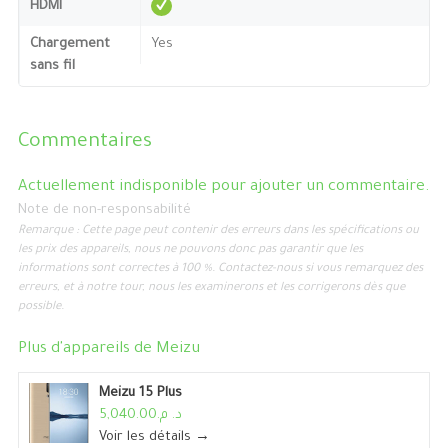
HDMI
Chargement
Yes
sans fil
Commentaires
Actuellement indisponible pour ajouter un commentaire.
Note de non-responsabilité
Remarque : Cette page peut contenir des erreurs dans les spécifications ou
les prix des appareils, nous ne pouvons donc pas garantir que les
informations sont correctes à 100 %. Contactez-nous si vous remarquez des
erreurs, et à notre tour, nous les examinerons et les corrigerons dès que
possible.
Plus d'appareils de
Meizu
Meizu 15 Plus
د. م.5,040.00
Voir les détails →