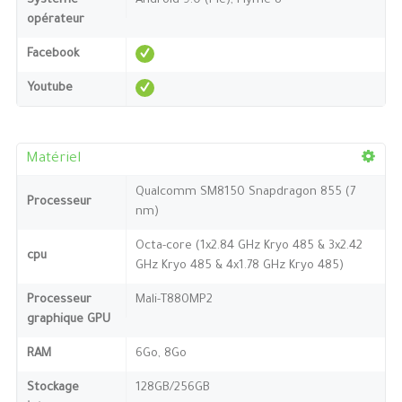
Système
Android 9.0 (Pie), Flyme 8
opérateur
Facebook
Youtube
Matériel
Qualcomm SM8150 Snapdragon 855 (7
Processeur
nm)
Octa-core (1x2.84 GHz Kryo 485 & 3x2.42
cpu
GHz Kryo 485 & 4x1.78 GHz Kryo 485)
Processeur
Mali-T880MP2
graphique GPU
RAM
6Go, 8Go
Stockage
128GB/256GB