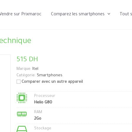
Vendre sur Prixmaroc
Comparez les smartphones
Tout 
technique
515 DH
Marque:
Itel
Catégorie:
Smartphones
Comparer avec un autre appareil
Processeur
Helio G80
RAM
2Go
Stockage