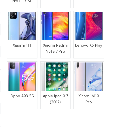
Pro Plus 5G
Xiaomi 11T
Xiaomi Redmi
Lenovo K5 Play
Note 7 Pro
Oppo A93 5G
Apple Ipad 9 7
Xiaomi Mi 9
(2017)
Pro