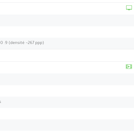
20 :9 (densité ~267 ppp)
s