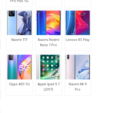
Pro Plus 5G
Xiaomi 11T
Xiaomi Redmi
Lenovo K5 Play
Note 7 Pro
Oppo A93 5G
Apple Ipad 9 7
Xiaomi Mi 9
(2017)
Pro