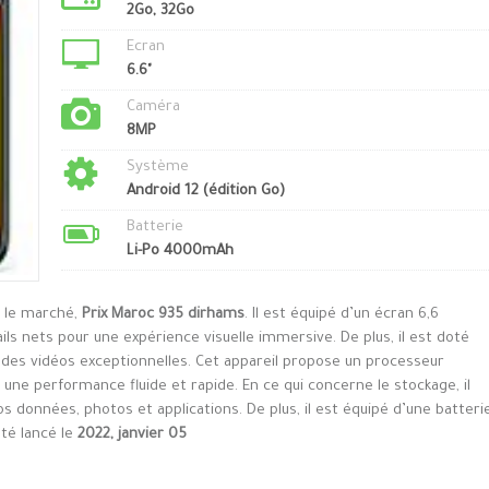
2Go, 32Go
Ecran
6.6"
Caméra
8MP
Système
Android 12 (édition Go)
Batterie
Li-Po 4000mAh
r le marché,
Prix Maroc 935 dirhams
. Il est équipé d’un écran 6,6
ls nets pour une expérience visuelle immersive. De plus, il est doté
 des vidéos exceptionnelles. Cet appareil propose un processeur
e performance fluide et rapide. En ce qui concerne le stockage, il
s données, photos et applications. De plus, il est équipé d’une batteri
été lancé le
2022, janvier 05