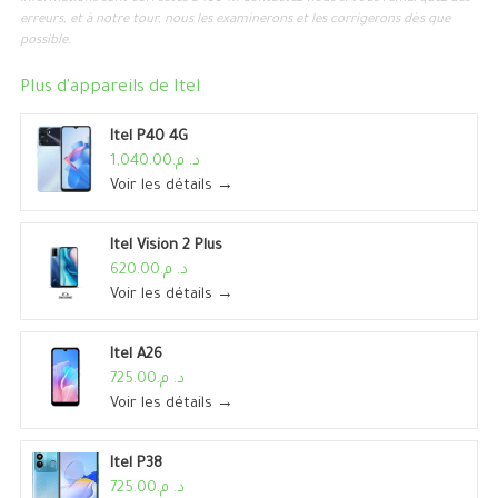
erreurs, et à notre tour, nous les examinerons et les corrigerons dès que
possible.
Plus d'appareils de
Itel
Itel P40 4G
د. م.1,040.00
Voir les détails →
Itel Vision 2 Plus
د. م.620.00
Voir les détails →
Itel A26
د. م.725.00
Voir les détails →
Itel P38
د. م.725.00