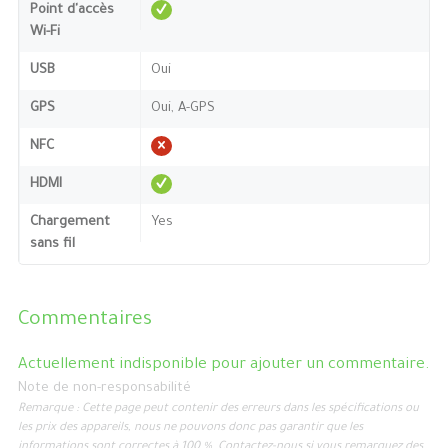
Point d'accès
Wi-Fi
USB
Oui
GPS
Oui, A-GPS
NFC
HDMI
Chargement
Yes
sans fil
Commentaires
Actuellement indisponible pour ajouter un commentaire.
Note de non-responsabilité
Remarque : Cette page peut contenir des erreurs dans les spécifications ou
les prix des appareils, nous ne pouvons donc pas garantir que les
informations sont correctes à 100 %. Contactez-nous si vous remarquez des