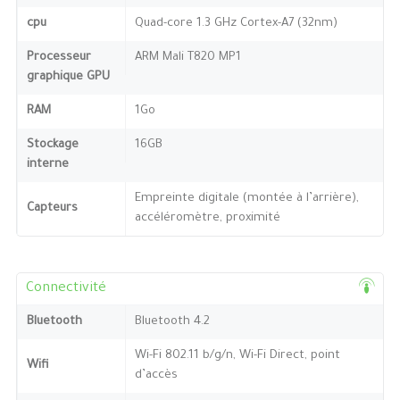
cpu
Quad-core 1.3 GHz Cortex-A7 (32nm)
Processeur
ARM Mali T820 MP1
graphique GPU
RAM
1Go
Stockage
16GB
interne
Empreinte digitale (montée à l’arrière),
Capteurs
accéléromètre, proximité
Connectivité
Bluetooth
Bluetooth 4.2
Wi-Fi 802.11 b/g/n, Wi-Fi Direct, point
Wifi
d’accès