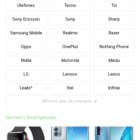
Ulefones
Tecno
Tcl
Sony Ericsson
Sony
Sharp
Samsung Mobile
Realme
Razer
Oppo
OnePlus
Nothing Phone
Nokia
Motorola
Meizu
LG
Lenovo
Leeco
Leaks*
Itel
Infinix
Afficher plus de marques
Derniers Smartphones