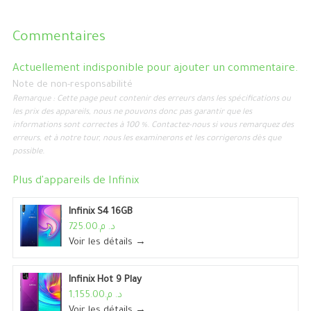
Commentaires
Actuellement indisponible pour ajouter un commentaire.
Note de non-responsabilité
Remarque : Cette page peut contenir des erreurs dans les spécifications ou
les prix des appareils, nous ne pouvons donc pas garantir que les
informations sont correctes à 100 %. Contactez-nous si vous remarquez des
erreurs, et à notre tour, nous les examinerons et les corrigerons dès que
possible.
Plus d'appareils de
Infinix
Infinix S4 16GB
د. م.725.00
Voir les détails →
Infinix Hot 9 Play
د. م.1,155.00
Voir les détails →