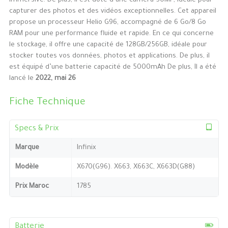
immersive. De plus, il est doté d’une caméra 50MP, idéale pour
capturer des photos et des vidéos exceptionnelles. Cet appareil
propose un processeur Helio G96, accompagné de 6 Go/8 Go
RAM pour une performance fluide et rapide. En ce qui concerne
le stockage, il offre une capacité de 128GB/256GB, idéale pour
stocker toutes vos données, photos et applications. De plus, il
est équipé d’une batterie capacité de 5000mAh De plus, Il a été
lancé le
2022, mai 26
Fiche Technique
Specs & Prix
Marque
Infinix
Modèle
X670(G96). X663, X663C, X663D(G88)
Prix Maroc
1785
Batterie