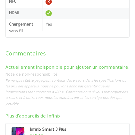
NFC
HDMI
Chargement
Yes
sans fil
Commentaires
Actuellement indisponible pour ajouter un commentaire.
Note de non-responsabilité
Remarque : Cette page peut contenir des erreurs dans les spécifications ou
les prix des appareils, nous ne pouvons donc pas garantir que les
informations sont correctes à 100 %. Contactez-nous si vous remarquez des
erreurs, et à notre tour, nous les examinerons et les corrigerons dès que
possible.
Plus d'appareils de
Infinix
Infinix Smart 3 Plus