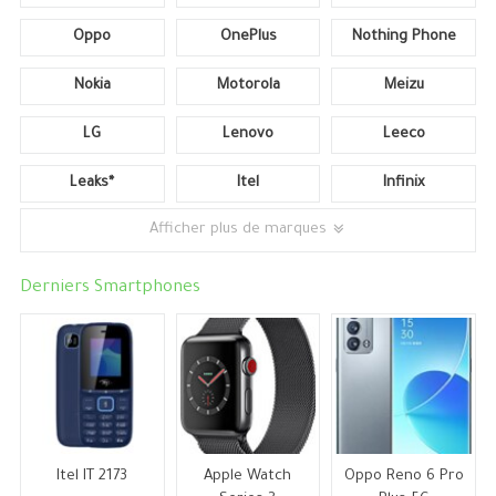
Oppo
OnePlus
Nothing Phone
Nokia
Motorola
Meizu
LG
Lenovo
Leeco
Leaks*
Itel
Infinix
Afficher plus de marques
Derniers Smartphones
Itel IT 2173
Apple Watch
Oppo Reno 6 Pro