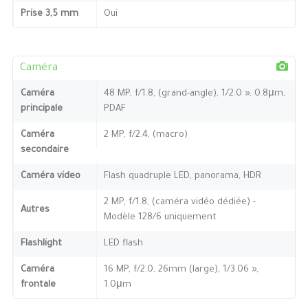
Prise 3,5 mm
Oui
Caméra
Caméra
48 MP, f/1.8, (grand-angle), 1/2.0 », 0.8μm,
principale
PDAF
Caméra
2 MP, f/2.4, (macro)
secondaire
Caméra video
Flash quadruple LED, panorama, HDR
2 MP, f/1.8, (caméra vidéo dédiée) -
Autres
Modèle 128/6 uniquement
Flashlight
LED flash
Caméra
16 MP, f/2.0, 26mm (large), 1/3.06 »,
frontale
1.0μm