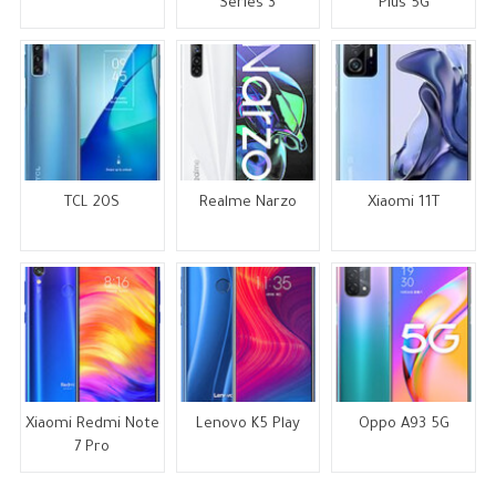
Series 3
Plus 5G
TCL 20S
Realme Narzo
Xiaomi 11T
Xiaomi Redmi Note
Lenovo K5 Play
Oppo A93 5G
7 Pro