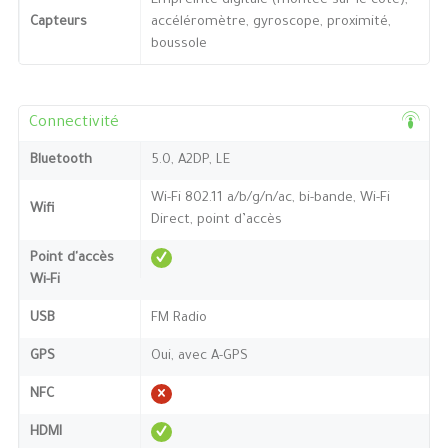
Empreinte digitale (montée sur le côté),
Capteurs
accéléromètre, gyroscope, proximité,
boussole
Connectivité
Bluetooth
5.0, A2DP, LE
Wi-Fi 802.11 a/b/g/n/ac, bi-bande, Wi-Fi
Wifi
Direct, point d’accès
Point d'accès
Wi-Fi
USB
FM Radio
GPS
Oui, avec A-GPS
NFC
HDMI