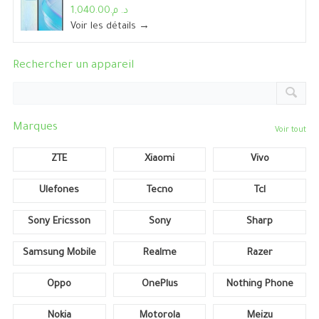
د. م.1,040.00
Voir les détails →
Rechercher un appareil
Marques
Voir tout
ZTE
Xiaomi
Vivo
Ulefones
Tecno
Tcl
Sony Ericsson
Sony
Sharp
Samsung Mobile
Realme
Razer
Oppo
OnePlus
Nothing Phone
Nokia
Motorola
Meizu