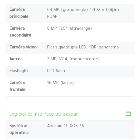
Caméra
64 MP, (grand-angle), 1/1.72 », 0.8μm,
principale
PDAF
Caméra
8 MP, 120° (ultra-large)
secondaire
Caméra video
Flash quadruple LED, HDR, panorama
Autres
2 MP, f/2.4, (monochrome)
Flashlight
LED flash
Caméra
16 MP, (large)
frontale
Logiciel et interface utilisateur
Système
Android 11, XOS 7.6
opérateur