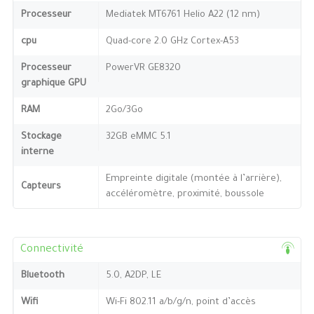
Processeur
Mediatek MT6761 Helio A22 (12 nm)
cpu
Quad-core 2.0 GHz Cortex-A53
Processeur
PowerVR GE8320
graphique GPU
RAM
2Go/3Go
Stockage
32GB eMMC 5.1
interne
Empreinte digitale (montée à l’arrière),
Capteurs
accéléromètre, proximité, boussole
Connectivité
Bluetooth
5.0, A2DP, LE
Wifi
Wi-Fi 802.11 a/b/g/n, point d’accès