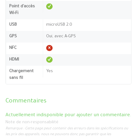
Point d'accès
Wi-Fi
USB
microUSB 2.0
GPS
Oui, avec A-GPS
NFC
HDMI
Chargement
Yes
sans fil
Commentaires
Actuellement indisponible pour ajouter un commentaire.
Note de non-responsabilité
Remarque : Cette page peut contenir des erreurs dans les spécifications ou
les prix des appareils, nous ne pouvons donc pas garantir que les