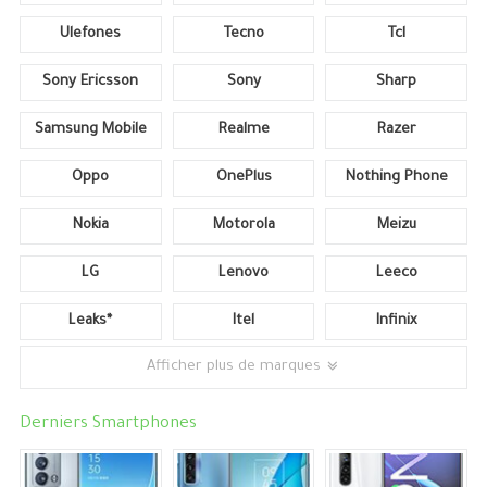
Ulefones
Tecno
Tcl
Sony Ericsson
Sony
Sharp
Samsung Mobile
Realme
Razer
Oppo
OnePlus
Nothing Phone
Nokia
Motorola
Meizu
LG
Lenovo
Leeco
Leaks*
Itel
Infinix
Afficher plus de marques
Derniers Smartphones