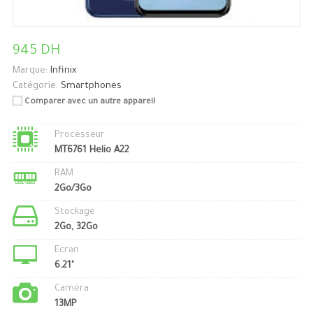
945 DH
Marque:
Infinix
Catégorie:
Smartphones
Comparer avec un autre appareil
Processeur
MT6761 Helio A22
RAM
2Go/3Go
Stockage
2Go, 32Go
Ecran
6.21"
Caméra
13MP