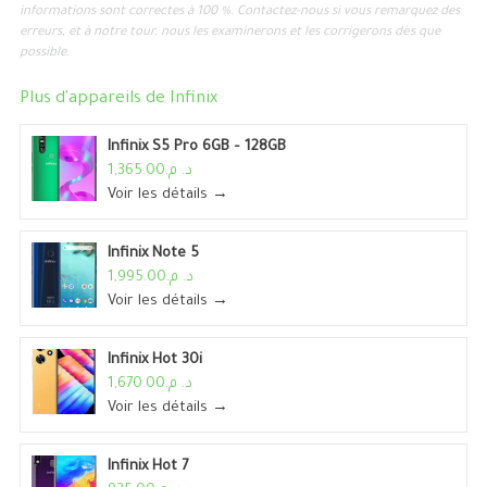
informations sont correctes à 100 %. Contactez-nous si vous remarquez des
erreurs, et à notre tour, nous les examinerons et les corrigerons dès que
possible.
Plus d'appareils de
Infinix
Infinix S5 Pro 6GB – 128GB
د. م.1,365.00
Voir les détails →
Infinix Note 5
د. م.1,995.00
Voir les détails →
Infinix Hot 30i
د. م.1,670.00
Voir les détails →
Infinix Hot 7