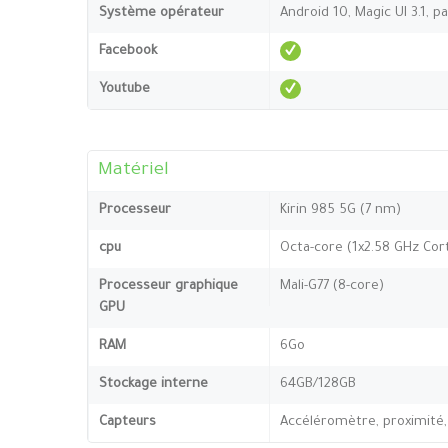
Système opérateur
Android 10, Magic UI 3.1, p
Facebook
Youtube
Matériel
Processeur
Kirin 985 5G (7 nm)
cpu
Octa-core (1x2.58 GHz Cor
Processeur graphique
Mali-G77 (8-core)
GPU
RAM
6Go
Stockage interne
64GB/128GB
Capteurs
Accéléromètre, proximité,