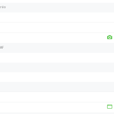
éréo
 AF