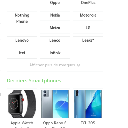
Oppo
OnePlus
Nothing
Nokia
Motorola
Phone
Meizu
LG
Lenovo
Leeco
Leaks*
Itel
Infinix
Afficher plus de marques
Derniers Smartphones
l
Apple Watch
Oppo Reno 6
TCL 20S