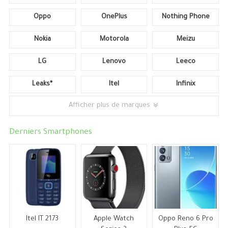
Oppo
OnePlus
Nothing Phone
Nokia
Motorola
Meizu
LG
Lenovo
Leeco
Leaks*
Itel
Infinix
Afficher plus de marques
Derniers Smartphones
Itel IT 2173
Apple Watch
Oppo Reno 6 Pro