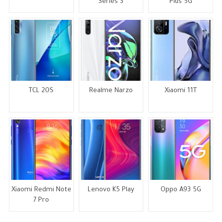
Series 3
Plus 5G
TCL 20S
Realme Narzo
Xiaomi 11T
Xiaomi Redmi Note
Lenovo K5 Play
Oppo A93 5G
7 Pro