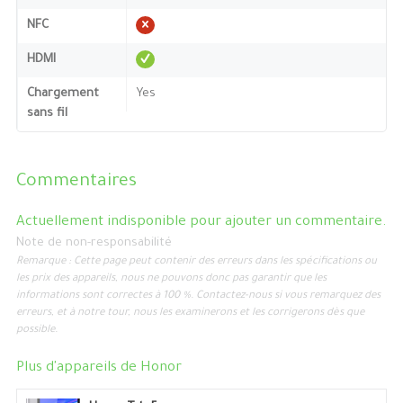
NFC
HDMI
Chargement
Yes
sans fil
Commentaires
Actuellement indisponible pour ajouter un commentaire.
Note de non-responsabilité
Remarque : Cette page peut contenir des erreurs dans les spécifications ou
les prix des appareils, nous ne pouvons donc pas garantir que les
informations sont correctes à 100 %. Contactez-nous si vous remarquez des
erreurs, et à notre tour, nous les examinerons et les corrigerons dès que
possible.
Plus d'appareils de
Honor