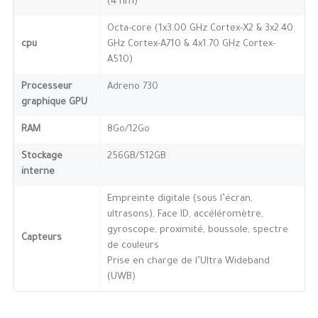
(4 nm)
Octa-core (1x3.00 GHz Cortex-X2 & 3x2.40
cpu
GHz Cortex-A710 & 4x1.70 GHz Cortex-
A510)
Processeur
Adreno 730
graphique GPU
RAM
8Go/12Go
Stockage
256GB/512GB
interne
Empreinte digitale (sous l’écran,
ultrasons), Face ID, accéléromètre,
gyroscope, proximité, boussole, spectre
Capteurs
de couleurs
Prise en charge de l’Ultra Wideband
(UWB)