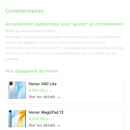
Commentaires
Actuellement indisponible pour ajouter un commentaire.
Note de non-responsabilité
Remarque : Cette page peut contenir des erreurs dans les spécifications ou
les prix des appareils, nous ne pouvons donc pas garantir que les
informations sont correctes à 100 %. Contactez-nous si vous remarquez des
erreurs, et à notre tour, nous les examinerons et les corrigerons dès que
possible.
Plus d'appareils de
Honor
Honor V40 Lite
د. م.4,190.00
Voir les détails →
Honor MagicPad 13
د. م.4,200.00
Voir les détails →