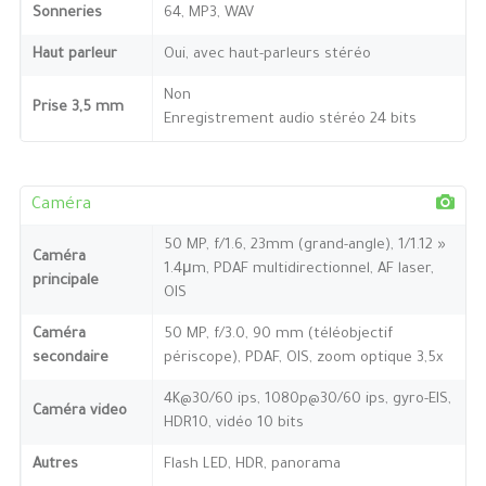
Sonneries
64, MP3, WAV
Haut parleur
Oui, avec haut-parleurs stéréo
Non
Prise 3,5 mm
Enregistrement audio stéréo 24 bits
Caméra
50 MP, f/1.6, 23mm (grand-angle), 1/1.12 »
Caméra
1.4μm, PDAF multidirectionnel, AF laser,
principale
OIS
Caméra
50 MP, f/3.0, 90 mm (téléobjectif
secondaire
périscope), PDAF, OIS, zoom optique 3,5x
4K@30/60 ips, 1080p@30/60 ips, gyro-EIS,
Caméra video
HDR10, vidéo 10 bits
Autres
Flash LED, HDR, panorama