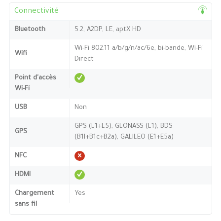
Connectivité
Bluetooth
5.2, A2DP, LE, aptX HD
Wi-Fi 802.11 a/b/g/n/ac/6e, bi-bande, Wi-Fi
Wifi
Direct
Point d'accès
Wi-Fi
USB
Non
GPS (L1+L5), GLONASS (L1), BDS
GPS
(B1I+B1c+B2a), GALILEO (E1+E5a)
NFC
HDMI
Chargement
Yes
sans fil