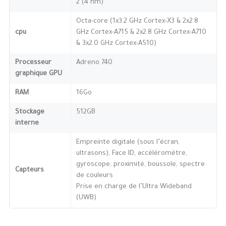
2 (4 nm)
Octa-core (1x3.2 GHz Cortex-X3 & 2x2.8
cpu
GHz Cortex-A715 & 2x2.8 GHz Cortex-A710
& 3x2.0 GHz Cortex-A510)
Processeur
Adreno 740
graphique GPU
RAM
16Go
Stockage
512GB
interne
Empreinte digitale (sous l’écran,
ultrasons), Face ID, accéléromètre,
gyroscope, proximité, boussole, spectre
Capteurs
de couleurs
Prise en charge de l’Ultra Wideband
(UWB)