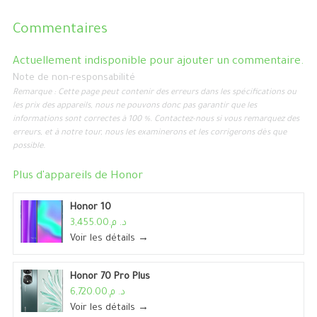
Commentaires
Actuellement indisponible pour ajouter un commentaire.
Note de non-responsabilité
Remarque : Cette page peut contenir des erreurs dans les spécifications ou
les prix des appareils, nous ne pouvons donc pas garantir que les
informations sont correctes à 100 %. Contactez-nous si vous remarquez des
erreurs, et à notre tour, nous les examinerons et les corrigerons dès que
possible.
Plus d'appareils de
Honor
Honor 10
د. م.3,455.00
Voir les détails →
Honor 70 Pro Plus
د. م.6,720.00
Voir les détails →