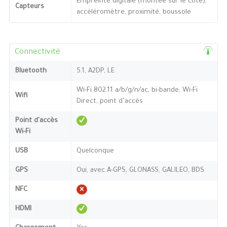
Empreinte digitale (montée sur le côté),
Capteurs
accéléromètre, proximité, boussole
Connectivité
Bluetooth
5.1, A2DP, LE
Wi-Fi 802.11 a/b/g/n/ac, bi-bande, Wi-Fi
Wifi
Direct, point d’accès
Point d'accès
Wi-Fi
USB
Quelconque
GPS
Oui, avec A-GPS, GLONASS, GALILEO, BDS
NFC
HDMI