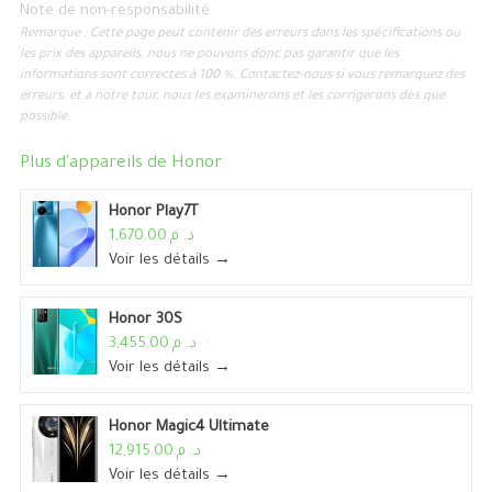
Note de non-responsabilité
Remarque : Cette page peut contenir des erreurs dans les spécifications ou
les prix des appareils, nous ne pouvons donc pas garantir que les
informations sont correctes à 100 %. Contactez-nous si vous remarquez des
erreurs, et à notre tour, nous les examinerons et les corrigerons dès que
possible.
Plus d'appareils de
Honor
Honor Play7T
د. م.1,670.00
Voir les détails →
Honor 30S
د. م.3,455.00
Voir les détails →
Honor Magic4 Ultimate
د. م.12,915.00
Voir les détails →