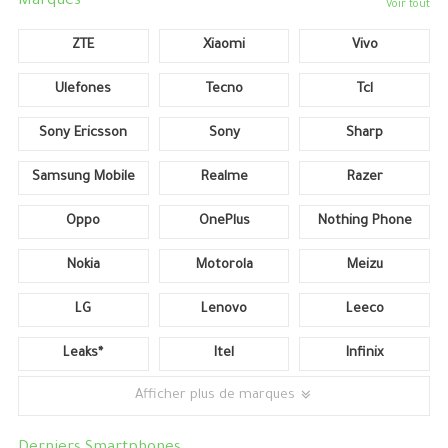
Marques
Voir tout
ZTE
Xiaomi
Vivo
Ulefones
Tecno
Tcl
Sony Ericsson
Sony
Sharp
Samsung Mobile
Realme
Razer
Oppo
OnePlus
Nothing Phone
Nokia
Motorola
Meizu
LG
Lenovo
Leeco
Leaks*
Itel
Infinix
Afficher plus de marques