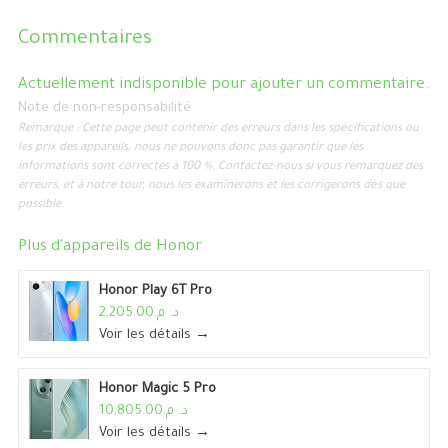
Commentaires
Actuellement indisponible pour ajouter un commentaire.
Note de non-responsabilité
Remarque : Cette page peut contenir des erreurs dans les spécifications ou
les prix des appareils, nous ne pouvons donc pas garantir que les
informations sont correctes à 100 %. Contactez-nous si vous remarquez des
erreurs, et à notre tour, nous les examinerons et les corrigerons dès que
possible.
Plus d'appareils de
Honor
Honor Play 6T Pro
د. م.2,205.00
Voir les détails →
Honor Magic 5 Pro
د. م.10,805.00
Voir les détails →