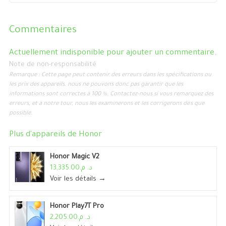
Commentaires
Actuellement indisponible pour ajouter un commentaire.
Note de non-responsabilité
Remarque : Cette page peut contenir des erreurs dans les spécifications ou
les prix des appareils, nous ne pouvons donc pas garantir que les
informations sont correctes à 100 %. Contactez-nous si vous remarquez des
erreurs, et à notre tour, nous les examinerons et les corrigerons dès que
possible.
Plus d'appareils de
Honor
Honor Magic V2
د. م.13,335.00
Voir les détails →
Honor Play7T Pro
د. م.2,205.00