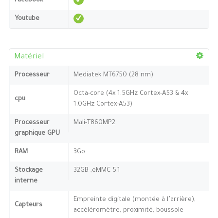
Facebook
Youtube
Matériel
Processeur
Mediatek MT6750 (28 nm)
Octa-core (4x 1.5GHz Cortex-A53 & 4x
cpu
1.0GHz Cortex-A53)
Processeur
Mali-T860MP2
graphique GPU
RAM
3Go
Stockage
32GB ,eMMC 5.1
interne
Empreinte digitale (montée à l’arrière),
Capteurs
accéléromètre, proximité, boussole