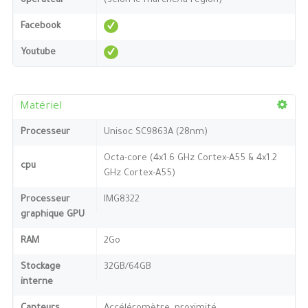
opérateur
(selon le marché/la région)
Facebook
Youtube
Matériel
Processeur
Unisoc SC9863A (28nm)
Octa-core (4x1.6 GHz Cortex-A55 & 4x1.2
cpu
GHz Cortex-A55)
Processeur
IMG8322
graphique GPU
RAM
2Go
Stockage
32GB/64GB
interne