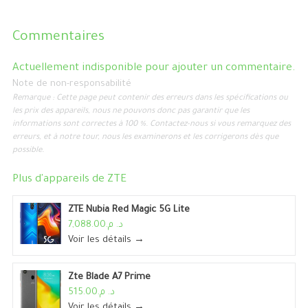
Commentaires
Actuellement indisponible pour ajouter un commentaire.
Note de non-responsabilité
Remarque : Cette page peut contenir des erreurs dans les spécifications ou
les prix des appareils, nous ne pouvons donc pas garantir que les
informations sont correctes à 100 %. Contactez-nous si vous remarquez des
erreurs, et à notre tour, nous les examinerons et les corrigerons dès que
possible.
Plus d'appareils de
ZTE
ZTE Nubia Red Magic 5G Lite
د. م.7,088.00
Voir les détails →
Zte Blade A7 Prime
د. م.515.00
Voir les détails →