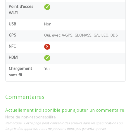
Point d'accès
Wi-Fi
USB
Non
GPS
Oui, avec A-GPS, GLONASS, GALILEO, BDS
NFC
HDMI
Chargement
Yes
sans fil
Commentaires
Actuellement indisponible pour ajouter un commentaire.
Note de non-responsabilité
Remarque : Cette page peut contenir des erreurs dans les spécifications ou
les prix des appareils, nous ne pouvons donc pas garantir que les