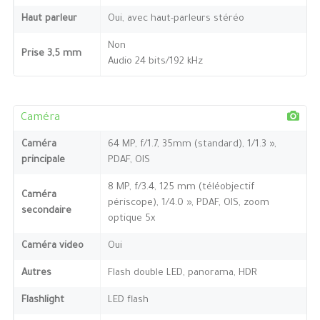
Haut parleur
Oui, avec haut-parleurs stéréo
Non
Prise 3,5 mm
Audio 24 bits/192 kHz
Caméra
Caméra
64 MP, f/1.7, 35mm (standard), 1/1.3 »,
principale
PDAF, OIS
8 MP, f/3.4, 125 mm (téléobjectif
Caméra
périscope), 1/4.0 », PDAF, OIS, zoom
secondaire
optique 5x
Caméra video
Oui
Autres
Flash double LED, panorama, HDR
Flashlight
LED flash