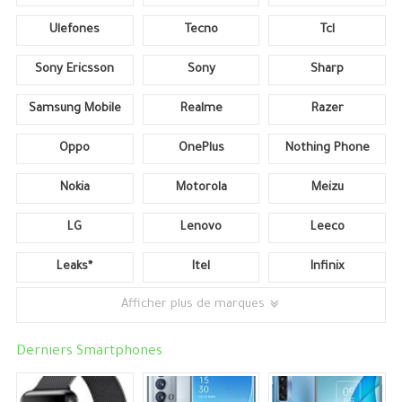
Ulefones
Tecno
Tcl
Sony Ericsson
Sony
Sharp
Samsung Mobile
Realme
Razer
Oppo
OnePlus
Nothing Phone
Nokia
Motorola
Meizu
LG
Lenovo
Leeco
Leaks*
Itel
Infinix
Afficher plus de marques
Derniers Smartphones