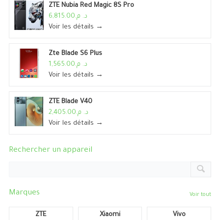
ZTE Nubia Red Magic 8S Pro
د. م.6,815.00
Voir les détails →
Zte Blade S6 Plus
د. م.1,565.00
Voir les détails →
ZTE Blade V40
د. م.2,405.00
Voir les détails →
Rechercher un appareil
Marques
Voir tout
ZTE
Xiaomi
Vivo