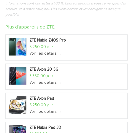
informations sont correctes à 100 %. Contactez-nous si vous remarquez des
erreurs, et à notre tour, nous les examinerons et les corrigerons dès que
possible.
Plus d'appareils de
ZTE
ZTE Nubia Z40S Pro
د. م.5,250.00
Voir les détails →
ZTE Axon 20 5G
د. م.3,360.00
Voir les détails →
ZTE Axon Pad
د. م.5,250.00
Voir les détails →
ZTE Nubia Pad 3D