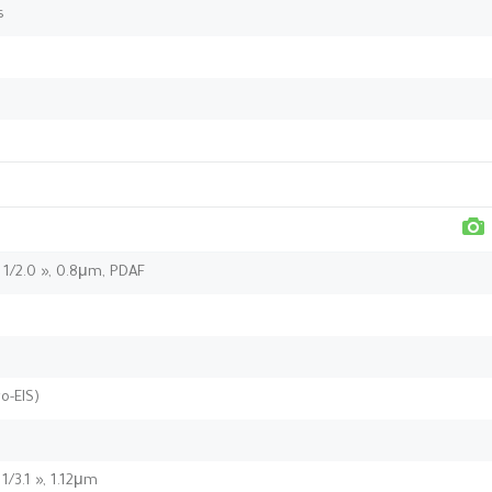
s
, 1/2.0 », 0.8μm, PDAF
o-EIS)
 1/3.1 », 1.12μm