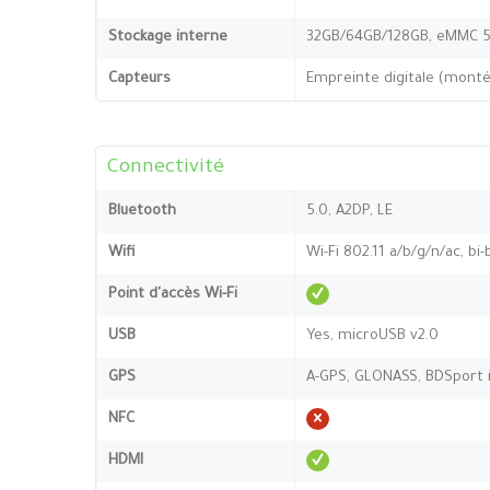
Stockage interne
32GB/64GB/128GB, eMMC 5
Capteurs
Empreinte digitale (montée
Connectivité
Bluetooth
5.0, A2DP, LE
Wifi
Wi-Fi 802.11 a/b/g/n/ac, bi
Point d'accès Wi-Fi
USB
Yes, microUSB v2.0
GPS
A-GPS, GLONASS, BDSport i
NFC
HDMI