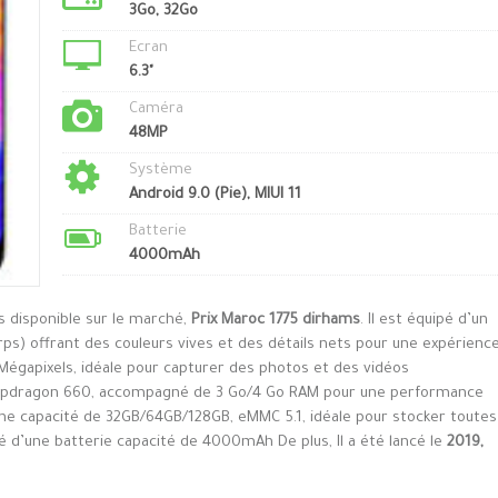
3Go, 32Go
Ecran
6.3"
Caméra
48MP
Système
Android 9.0 (Pie), MIUI 11
Batterie
4000mAh
s disponible sur le marché,
Prix Maroc 1775 dirhams
. Il est équipé d’un
ps) offrant des couleurs vives et des détails nets pour une expérienc
 Mégapixels, idéale pour capturer des photos et des vidéos
Snapdragon 660, accompagné de 3 Go/4 Go RAM pour une performance
e une capacité de 32GB/64GB/128GB, eMMC 5.1, idéale pour stocker toutes
pé d’une batterie capacité de 4000mAh De plus, Il a été lancé le
2019,