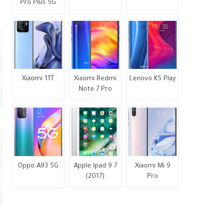
Pro Plus 5G
Xiaomi 11T
Xiaomi Redmi
Lenovo K5 Play
Note 7 Pro
Oppo A93 5G
Apple Ipad 9 7
Xiaomi Mi 9
(2017)
Pro