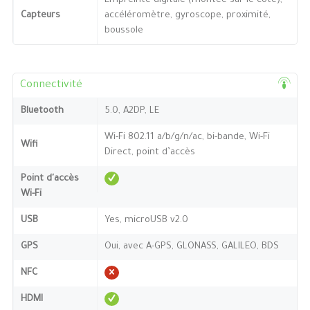
Empreinte digitale (montée sur le côté),
Capteurs
accéléromètre, gyroscope, proximité,
boussole
Connectivité
Bluetooth
5.0, A2DP, LE
Wi-Fi 802.11 a/b/g/n/ac, bi-bande, Wi-Fi
Wifi
Direct, point d’accès
Point d'accès
Wi-Fi
USB
Yes, microUSB v2.0
GPS
Oui, avec A-GPS, GLONASS, GALILEO, BDS
NFC
HDMI