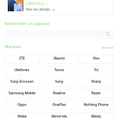
د. م.2,405.00
Voir les détails →
Rechercher un appareil
Marques
Voir tout
ZTE
Xiaomi
Vivo
Ulefones
Tecno
Tcl
Sony Ericsson
Sony
Sharp
Samsung Mobile
Realme
Razer
Oppo
OnePlus
Nothing Phone
Nokia
Motorola
Meizu