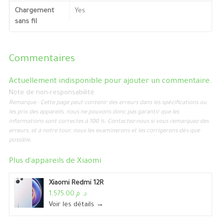
Chargement
Yes
sans fil
Commentaires
Actuellement indisponible pour ajouter un commentaire.
Note de non-responsabilité
Remarque : Cette page peut contenir des erreurs dans les spécifications ou
les prix des appareils, nous ne pouvons donc pas garantir que les
informations sont correctes à 100 %. Contactez-nous si vous remarquez des
erreurs, et à notre tour, nous les examinerons et les corrigerons dès que
possible.
Plus d'appareils de
Xiaomi
Xiaomi Redmi 12R
د. م.1,575.00
Voir les détails →