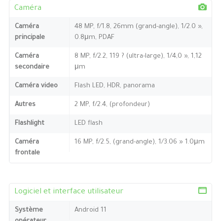
Caméra
Caméra
48 MP, f/1.8, 26mm (grand-angle), 1/2.0 »,
principale
0.8μm, PDAF
Caméra
8 MP, f/2.2, 119 ? (ultra-large), 1/4,0 », 1,12
secondaire
μm
Caméra video
Flash LED, HDR, panorama
Autres
2 MP, f/2.4, (profondeur)
Flashlight
LED flash
Caméra
16 MP, f/2.5, (grand-angle), 1/3.06 » 1.0μm
frontale
Logiciel et interface utilisateur
Système
Android 11