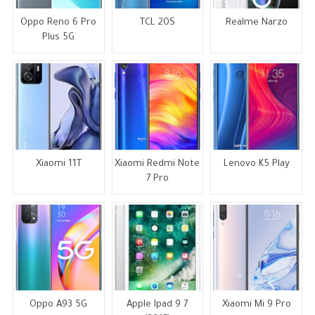
Oppo Reno 6 Pro
TCL 20S
Realme Narzo
Plus 5G
Xiaomi 11T
Xiaomi Redmi Note
Lenovo K5 Play
7 Pro
Oppo A93 5G
Apple Ipad 9 7
Xiaomi Mi 9 Pro