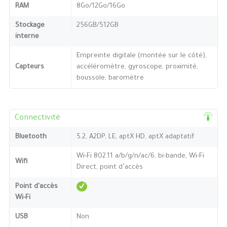
RAM
8Go/12Go/16Go
Stockage
256GB/512GB
interne
Empreinte digitale (montée sur le côté),
Capteurs
accéléromètre, gyroscope, proximité,
boussole, baromètre
Connectivité
Bluetooth
5.2, A2DP, LE, aptX HD, aptX adaptatif
Wi-Fi 802.11 a/b/g/n/ac/6, bi-bande, Wi-Fi
Wifi
Direct, point d’accès
Point d'accès
Wi-Fi
USB
Non