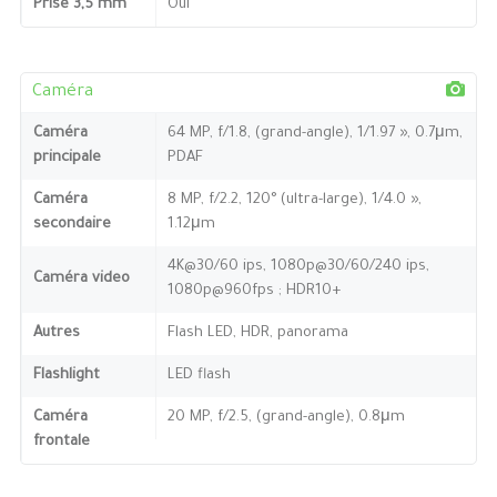
Prise 3,5 mm
Oui
Caméra
Caméra
64 MP, f/1.8, (grand-angle), 1/1.97 », 0.7μm,
principale
PDAF
Caméra
8 MP, f/2.2, 120° (ultra-large), 1/4.0 »,
secondaire
1.12μm
4K@30/60 ips, 1080p@30/60/240 ips,
Caméra video
1080p@960fps ; HDR10+
Autres
Flash LED, HDR, panorama
Flashlight
LED flash
Caméra
20 MP, f/2.5, (grand-angle), 0.8μm
frontale