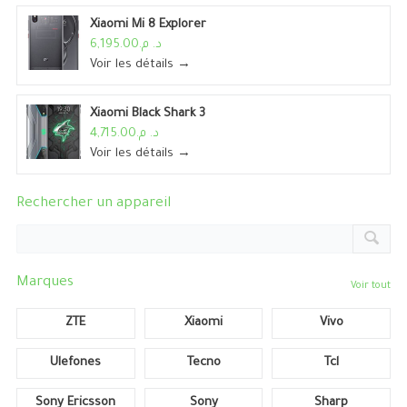
Xiaomi Mi 8 Explorer
د. م.6,195.00
Voir les détails →
Xiaomi Black Shark 3
د. م.4,715.00
Voir les détails →
Rechercher un appareil
Marques
Voir tout
ZTE
Xiaomi
Vivo
Ulefones
Tecno
Tcl
Sony Ericsson
Sony
Sharp