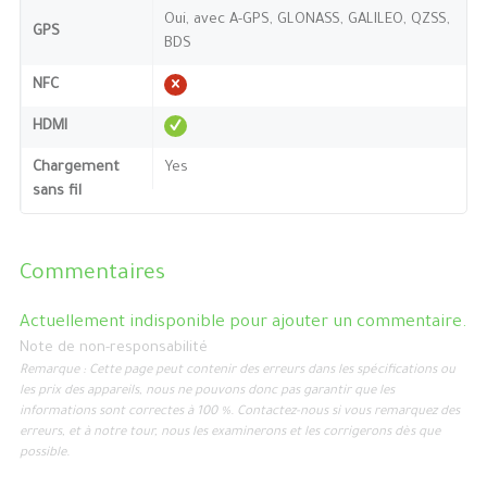
Oui, avec A-GPS, GLONASS, GALILEO, QZSS,
GPS
BDS
NFC
HDMI
Chargement
Yes
sans fil
Commentaires
Actuellement indisponible pour ajouter un commentaire.
Note de non-responsabilité
Remarque : Cette page peut contenir des erreurs dans les spécifications ou
les prix des appareils, nous ne pouvons donc pas garantir que les
informations sont correctes à 100 %. Contactez-nous si vous remarquez des
erreurs, et à notre tour, nous les examinerons et les corrigerons dès que
possible.