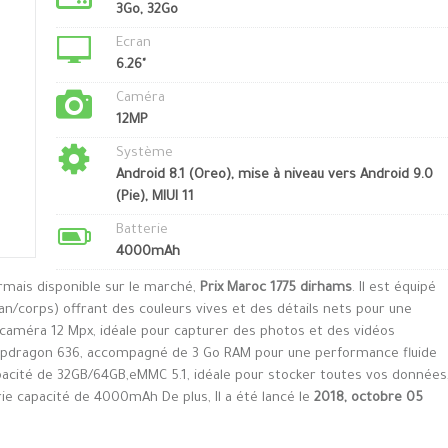
3Go, 32Go
Ecran
6.26"
Caméra
12MP
Système
Android 8.1 (Oreo), mise à niveau vers Android 9.0
(Pie), MIUI 11
Batterie
4000mAh
rmais disponible sur le marché,
Prix Maroc 1775 dirhams
. Il est équipé
an/corps) offrant des couleurs vives et des détails nets pour une
e caméra 12 Mpx, idéale pour capturer des photos et des vidéos
napdragon 636, accompagné de 3 Go RAM pour une performance fluide
capacité de 32GB/64GB,eMMC 5.1, idéale pour stocker toutes vos données
erie capacité de 4000mAh De plus, Il a été lancé le
2018, octobre 05