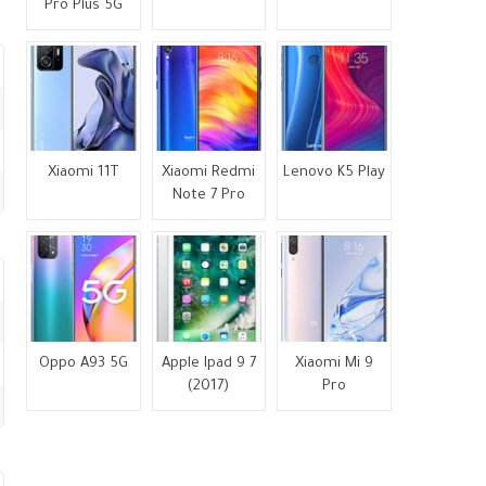
Pro Plus 5G
Xiaomi 11T
Xiaomi Redmi
Lenovo K5 Play
Note 7 Pro
Oppo A93 5G
Apple Ipad 9 7
Xiaomi Mi 9
(2017)
Pro