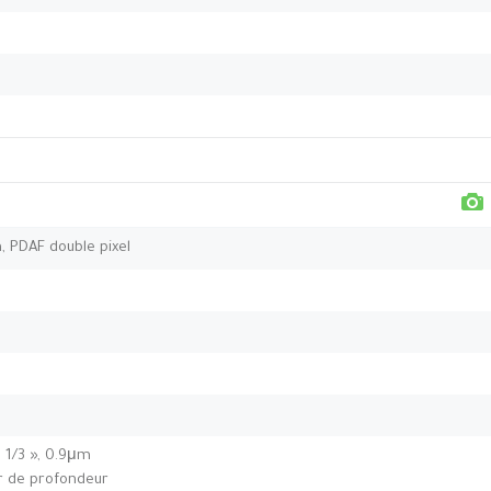
m, PDAF double pixel
, 1/3 », 0.9μm
ur de profondeur