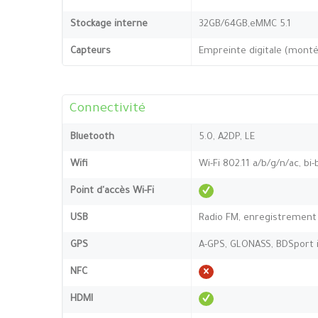
Stockage interne
32GB/64GB,eMMC 5.1
Capteurs
Empreinte digitale (montée
Connectivité
Bluetooth
5.0, A2DP, LE
Wifi
Wi-Fi 802.11 a/b/g/n/ac, bi
Point d'accès Wi-Fi
USB
Radio FM, enregistrement
GPS
A-GPS, GLONASS, BDSport i
NFC
HDMI