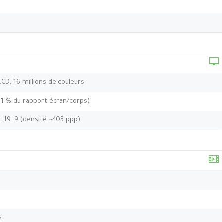
 LCD, 16 millions de couleurs
1,1 % du rapport écran/corps)
t 19 :9 (densité ~403 ppp)
s