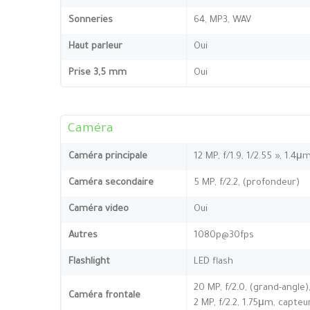
Sonneries
64, MP3, WAV
Haut parleur
Oui
Prise 3,5 mm
Oui
Caméra
Caméra principale
12 MP, f/1.9, 1/2.55 », 1.4μ
Caméra secondaire
5 MP, f/2.2, (profondeur)
Caméra video
Oui
Autres
1080p@30fps
Flashlight
LED flash
20 MP, f/2.0, (grand-angle)
Caméra frontale
2 MP, f/2.2, 1.75μm, capte