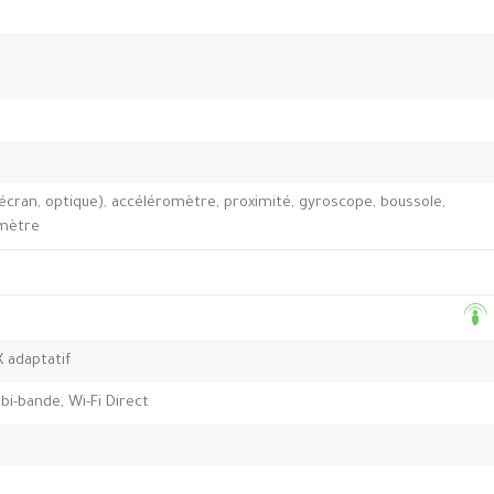
’écran, optique), accéléromètre, proximité, gyroscope, boussole,
omètre
X adaptatif
 bi-bande, Wi-Fi Direct