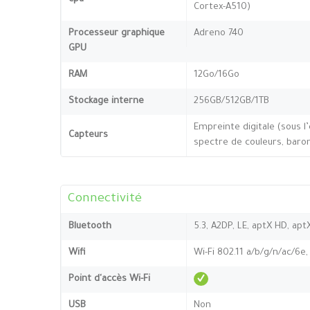
Cortex-A510)
Processeur graphique
Adreno 740
GPU
RAM
12Go/16Go
Stockage interne
256GB/512GB/1TB
Empreinte digitale (sous l
Capteurs
spectre de couleurs, bar
Connectivité
Bluetooth
5.3, A2DP, LE, aptX HD, apt
Wifi
Wi-Fi 802.11 a/b/g/n/ac/6e,
Point d'accès Wi-Fi
USB
Non