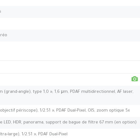
s
éréo
m (grand-angle), type 1,0 », 1,6 μm, PDAF multidirectionnel, AF laser,
bjectif périscope), 1/2.51 », PDAF Dual-Pixel, OIS, zoom optique 5x
ble LED, HDR, panorama, support de bague de filtre 67 mm (en option)
tra-large), 1/2.51 », PDAF Dual-Pixel