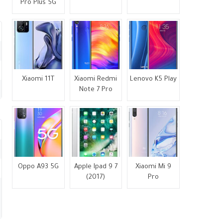
Pro Plus 5G
Xiaomi 11T
Xiaomi Redmi
Lenovo K5 Play
Note 7 Pro
Oppo A93 5G
Apple Ipad 9 7
Xiaomi Mi 9
(2017)
Pro