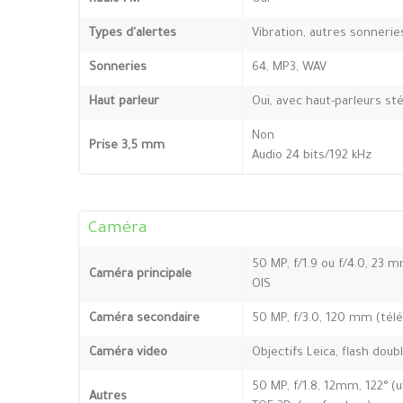
Types d'alertes
Vibration, autres sonnerie
Sonneries
64, MP3, WAV
Haut parleur
Oui, avec haut-parleurs st
Non
Prise 3,5 mm
Audio 24 bits/192 kHz
Caméra
50 MP, f/1.9 ou f/4.0, 23 m
Caméra principale
OIS
Caméra secondaire
50 MP, f/3.0, 120 mm (téléo
Caméra video
Objectifs Leica, flash dou
50 MP, f/1.8, 12mm, 122° (ul
Autres