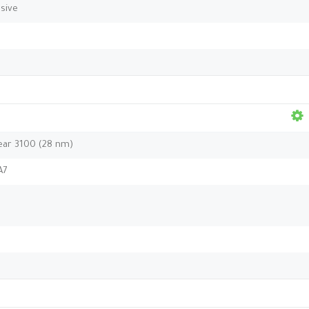
usive
ar 3100 (28 nm)
A7