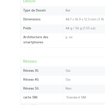
Dessin
Type de Dessin
Bar
Dimensions
44,7 x 36,9 x 12,3 mm (1,76
Poids
44 g / 56 g (1.55 oz)
Architecture des
p. ex
smartphones
Réseau
Réseau 3G
Oui
Réseau 4G
Oui
Réseau 5G
Non
carte SIM
`Standard SIM