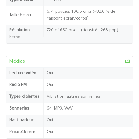
Type d'écran
IPS LCD
6,71 pouces, 106,5 cm2 (~82,6 % de
Taille Écran
rapport écran/corps)
Résolution
720 x 1650 pixels (densité ~268 ppp)
Ecran
Médias
Lecture vidéo
Oui
Radio FM
Oui
Types d'alertes
Vibration, autres sonneries
Sonneries
64, MP3, WAV
Haut parleur
Oui
Prise 3,5 mm
Oui