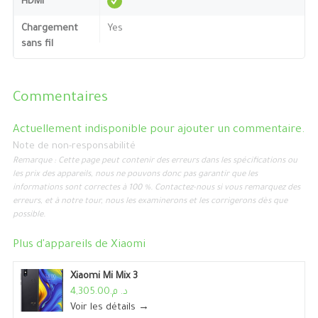
HDMI
Chargement
Yes
sans fil
Commentaires
Actuellement indisponible pour ajouter un commentaire.
Note de non-responsabilité
Remarque : Cette page peut contenir des erreurs dans les spécifications ou
les prix des appareils, nous ne pouvons donc pas garantir que les
informations sont correctes à 100 %. Contactez-nous si vous remarquez des
erreurs, et à notre tour, nous les examinerons et les corrigerons dès que
possible.
Plus d'appareils de
Xiaomi
Xiaomi Mi Mix 3
د. م.4,305.00
Voir les détails →