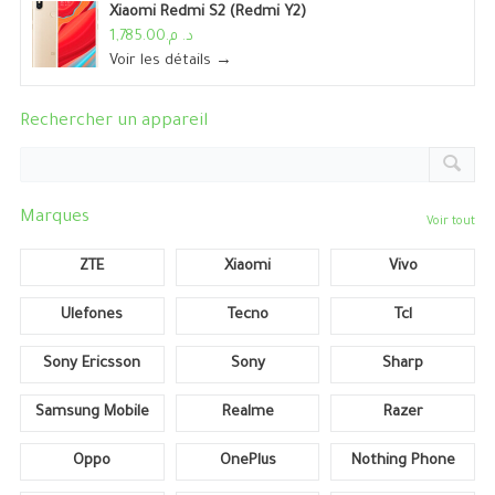
Xiaomi Redmi S2 (Redmi Y2)
د. م.1,785.00
Voir les détails →
Rechercher un appareil
Marques
Voir tout
ZTE
Xiaomi
Vivo
Ulefones
Tecno
Tcl
Sony Ericsson
Sony
Sharp
Samsung Mobile
Realme
Razer
Oppo
OnePlus
Nothing Phone