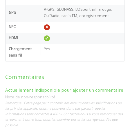
A-GPS, GLONASS, BDSport infrarouge,
GPS
OuiRadio, radio FM, enregistrement
NFC
HDMI
Chargement
Yes
sans fil
Commentaires
Actuellement indisponible pour ajouter un commentaire.
Note de non-responsabilité
Remarque : Cette page peut contenir des erreurs dans les spécifications ou
les prix des appareils, nous ne pouvons donc pas garantir que les
informations sont correctes à 100 %. Contactez-nous si vous remarquez des
erreurs, et à notre tour, nous les examinerons et les corrigerons dès que
possible.