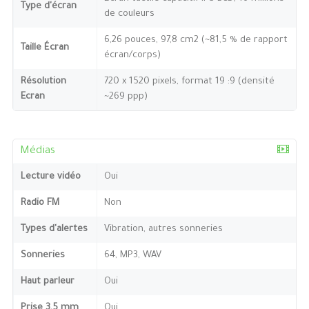
Type d'écran
de couleurs
6,26 pouces, 97,8 cm2 (~81,5 % de rapport
Taille Écran
écran/corps)
Résolution
720 x 1520 pixels, format 19 :9 (densité
Ecran
~269 ppp)
Médias
Lecture vidéo
Oui
Radio FM
Non
Types d'alertes
Vibration, autres sonneries
Sonneries
64, MP3, WAV
Haut parleur
Oui
Prise 3,5 mm
Oui