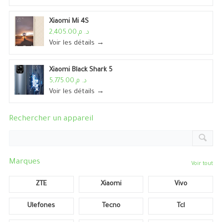
Xiaomi Mi 4S
د. م.2,405.00
Voir les détails →
Xiaomi Black Shark 5
د. م.5,775.00
Voir les détails →
Rechercher un appareil
Marques
Voir tout
ZTE
Xiaomi
Vivo
Ulefones
Tecno
Tcl