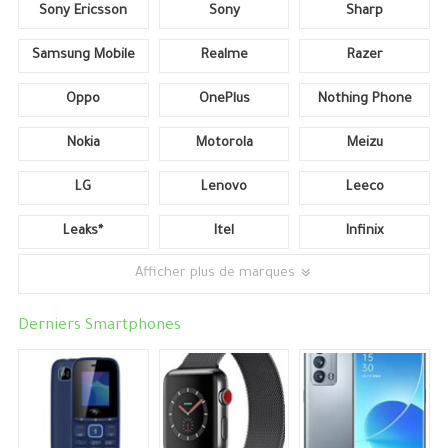
Sony Ericsson
Sony
Sharp
Samsung Mobile
Realme
Razer
Oppo
OnePlus
Nothing Phone
Nokia
Motorola
Meizu
LG
Lenovo
Leeco
Leaks*
Itel
Infinix
Afficher plus de marques
Derniers Smartphones