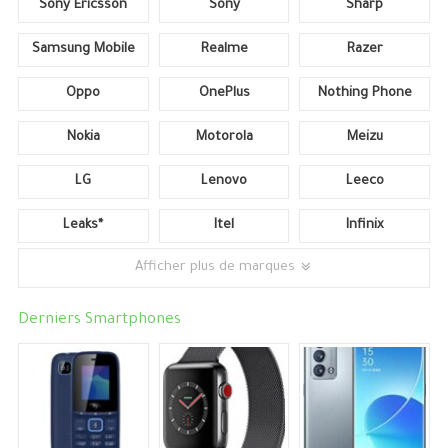
Sony Ericsson
Sony
Sharp
Samsung Mobile
Realme
Razer
Oppo
OnePlus
Nothing Phone
Nokia
Motorola
Meizu
LG
Lenovo
Leeco
Leaks*
Itel
Infinix
Afficher plus de marques
Derniers Smartphones