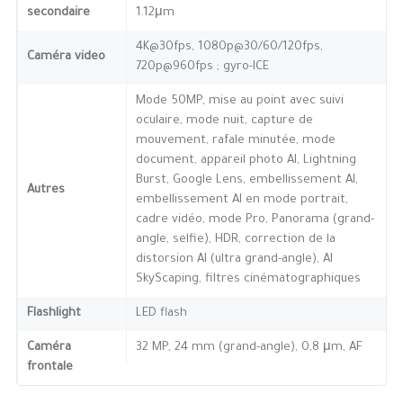
secondaire
1.12μm
4K@30fps, 1080p@30/60/120fps,
Caméra video
720p@960fps ; gyro-ICE
Mode 50MP, mise au point avec suivi
oculaire, mode nuit, capture de
mouvement, rafale minutée, mode
document, appareil photo AI, Lightning
Burst, Google Lens, embellissement AI,
Autres
embellissement AI en mode portrait,
cadre vidéo, mode Pro, Panorama (grand-
angle, selfie), HDR, correction de la
distorsion AI (ultra grand-angle), AI
SkyScaping, filtres cinématographiques
Flashlight
LED flash
Caméra
32 MP, 24 mm (grand-angle), 0,8 μm, AF
frontale