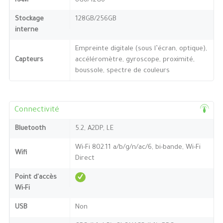
RAM
8Go/12Go
Stockage
128GB/256GB
interne
Empreinte digitale (sous l’écran, optique),
Capteurs
accéléromètre, gyroscope, proximité,
boussole, spectre de couleurs
Connectivité
Bluetooth
5.2, A2DP, LE
Wi-Fi 802.11 a/b/g/n/ac/6, bi-bande, Wi-Fi
Wifi
Direct
Point d'accès
Wi-Fi
USB
Non