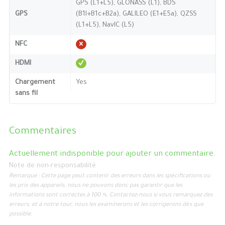
GPS (L1+L5), GLONASS (L1), BDS
GPS
(B1I+B1c+B2a), GALILEO (E1+E5a), QZSS
(L1+L5), NavIC (L5)
NFC
HDMI
Chargement
Yes
sans fil
Commentaires
Actuellement indisponible pour ajouter un commentaire.
Note de non-responsabilité
Remarque : Cette page peut contenir des erreurs dans les spécifications ou
les prix des appareils, nous ne pouvons donc pas garantir que les
informations sont correctes à 100 %. Contactez-nous si vous remarquez des
erreurs, et à notre tour, nous les examinerons et les corrigerons dès que
possible.