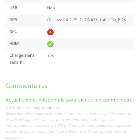
USB
Non
GPS
Oui, avec A-GPS, GLONASS, GALILEO, BDS
NFC
HDMI
Chargement
Yes
sans fil
Commentaires
Actuellement indisponible pour ajouter un commentaire.
Note de non-responsabilité
Remarque : Cette page peut contenir des erreurs dans les spécifications ou
les prix des appareils, nous ne pouvons donc pas garantir que les
informations sont correctes à 100 %. Contactez-nous si vous remarquez des
erreurs, et à notre tour, nous les examinerons et les corrigerons dès que
possible.