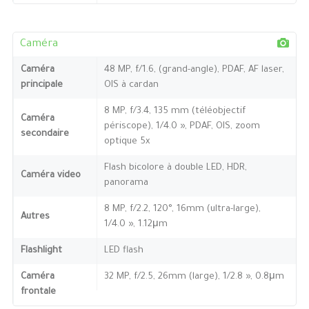
Caméra
Caméra
48 MP, f/1.6, (grand-angle), PDAF, AF laser,
principale
OIS à cardan
8 MP, f/3.4, 135 mm (téléobjectif
Caméra
périscope), 1/4.0 », PDAF, OIS, zoom
secondaire
optique 5x
Flash bicolore à double LED, HDR,
Caméra video
panorama
8 MP, f/2.2, 120°, 16mm (ultra-large),
Autres
1/4.0 », 1.12μm
Flashlight
LED flash
Caméra
32 MP, f/2.5, 26mm (large), 1/2.8 », 0.8μm
frontale