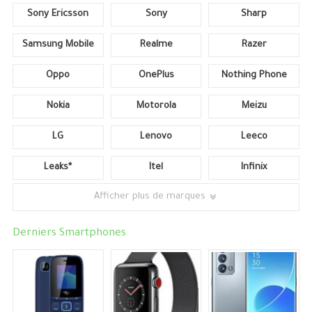
Sony Ericsson
Sony
Sharp
Samsung Mobile
Realme
Razer
Oppo
OnePlus
Nothing Phone
Nokia
Motorola
Meizu
LG
Lenovo
Leeco
Leaks*
Itel
Infinix
Afficher plus de marques
Derniers Smartphones