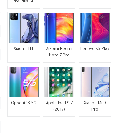
Pro Plus 5G
Xiaomi 11T
Xiaomi Redmi
Lenovo K5 Play
Note 7 Pro
Oppo A93 5G
Apple Ipad 9 7
Xiaomi Mi 9
(2017)
Pro