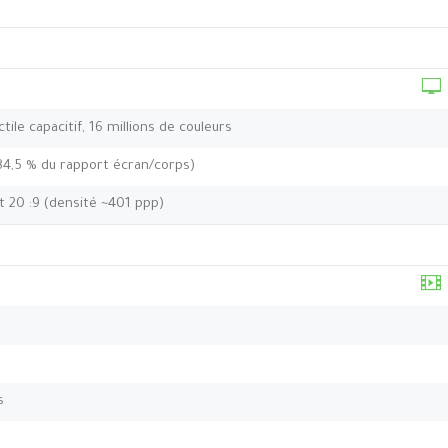
ile capacitif, 16 millions de couleurs
84,5 % du rapport écran/corps)
t 20 :9 (densité ~401 ppp)
s