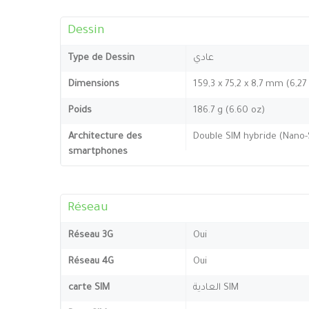
Dessin
Type de Dessin
عادي
Dimensions
159,3 x 75,2 x 8,7 mm (6,27
Poids
186.7 g (6.60 oz)
Architecture des
Double SIM hybride (Nano-S
smartphones
Réseau
Réseau 3G
Oui
Réseau 4G
Oui
carte SIM
العادية SIM