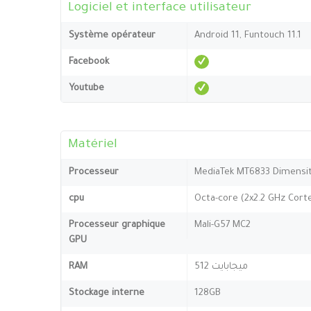
Logiciel et interface utilisateur
Système opérateur
Android 11, Funtouch 11.1
Facebook
Youtube
Matériel
Processeur
MediaTek MT6833 Dimensit
cpu
Octa-core (2x2.2 GHz Cort
Processeur graphique
Mali-G57 MC2
GPU
RAM
512 ميجابايت
Stockage interne
128GB