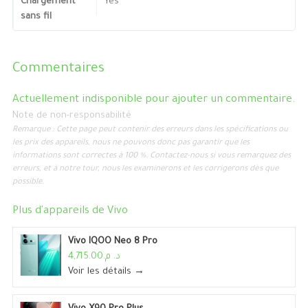
Chargement
Yes
sans fil
Commentaires
Actuellement indisponible pour ajouter un commentaire.
Note de non-responsabilité
Remarque : Cette page peut contenir des erreurs dans les spécifications ou
les prix des appareils, nous ne pouvons donc pas garantir que les
informations sont correctes à 100 %. Contactez-nous si vous remarquez des
erreurs, et à notre tour, nous les examinerons et les corrigerons dès que
possible.
Plus d'appareils de
Vivo
Vivo IQOO Neo 8 Pro
د. م.4,715.00
Voir les détails →