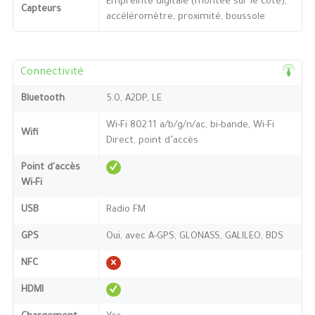
Empreinte digitale (montée sur le côté),
Capteurs
accéléromètre, proximité, boussole
Connectivité
Bluetooth
5.0, A2DP, LE
Wi-Fi 802.11 a/b/g/n/ac, bi-bande, Wi-Fi
Wifi
Direct, point d’accès
Point d'accès
Wi-Fi
USB
Radio FM
GPS
Oui, avec A-GPS, GLONASS, GALILEO, BDS
NFC
HDMI