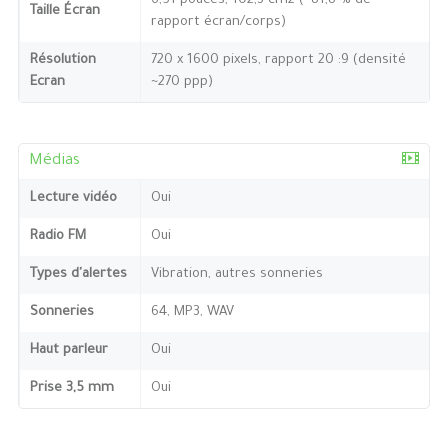
6,51 pouces, 102,3 cm2 (~81,8 % de
Taille Écran
rapport écran/corps)
Résolution
720 x 1600 pixels, rapport 20 :9 (densité
Ecran
~270 ppp)
Médias
Lecture vidéo
Oui
Radio FM
Oui
Types d'alertes
Vibration, autres sonneries
Sonneries
64, MP3, WAV
Haut parleur
Oui
Prise 3,5 mm
Oui